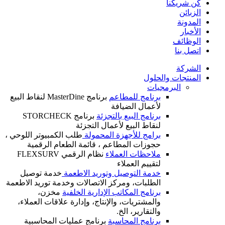
كن شريكنا
الزبائن
المدونة
الأخبار
الوظائف
اتصل بنا
الشركة
المنتجات والحلول
البرمجيات
برنامج للمطاعم
برنامج MasterDine لنقاط البيع
لأعمال الضيافة
برنامج البيع بالتجزئة
برنامج STORCHECK
لنقاط البيع لأعمال التجزئة
برامج للأجهزة المحمولة
طلب الكمبيوتر اللوحي ،
حجوزات المطاعم ، قائمة الطعام الرقمية
ملاحظات العملاء
نظام الرقمي FLEXSURV
لتقييم العملاء
خدمة التوصيل وتوريد الاطعمة
خدمة توصيل
الطلبات، ومركز الاتصالات وخدمة توريد الاطعمة
برنامج المكاتب الإدارية الخلفية
مخزن،
والمشتريات، والإنتاج، وإدارة علاقات العملاء،
والتقارير، الخ.
برنامج المحاسبة
برنامج عمليات المحاسبية