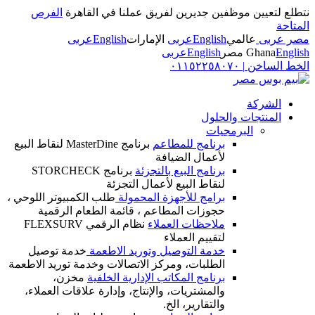
نتطلع لتعيين موظفين جديرين لفريق عملنا في القاهرة
الفرص
المتاحة
مصر عربى
عالمي
English
عربى
الإمارات
English
عربى
English
Ghana
مصر
English
عربى
الخط الساخن
|
٠١١٥٢٢٥٨٠٧٠
الشركة
المنتجات والحلول
البرمجيات
برنامج للمطاعم
برنامج MasterDine لنقاط البيع
لأعمال الضيافة
برنامج البيع بالتجزئة
برنامج STORCHECK
لنقاط البيع لأعمال التجزئة
برامج للأجهزة المحمولة
طلب الكمبيوتر اللوحي ،
حجوزات المطاعم ، قائمة الطعام الرقمية
ملاحظات العملاء
نظام الرقمي FLEXSURV
لتقييم العملاء
خدمة التوصيل وتوريد الاطعمة
خدمة توصيل
الطلبات، ومركز الاتصالات وخدمة توريد الاطعمة
برنامج المكاتب الإدارية الخلفية
مخزن،
والمشتريات، والإنتاج، وإدارة علاقات العملاء،
والتقارير، الخ.