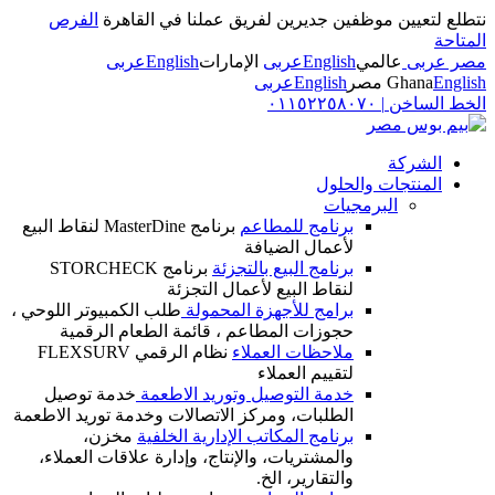
نتطلع لتعيين موظفين جديرين لفريق عملنا في القاهرة
الفرص
المتاحة
مصر عربى
عالمي
English
عربى
الإمارات
English
عربى
English
Ghana
مصر
English
عربى
الخط الساخن
|
٠١١٥٢٢٥٨٠٧٠
الشركة
المنتجات والحلول
البرمجيات
برنامج للمطاعم
برنامج MasterDine لنقاط البيع
لأعمال الضيافة
برنامج البيع بالتجزئة
برنامج STORCHECK
لنقاط البيع لأعمال التجزئة
برامج للأجهزة المحمولة
طلب الكمبيوتر اللوحي ،
حجوزات المطاعم ، قائمة الطعام الرقمية
ملاحظات العملاء
نظام الرقمي FLEXSURV
لتقييم العملاء
خدمة التوصيل وتوريد الاطعمة
خدمة توصيل
الطلبات، ومركز الاتصالات وخدمة توريد الاطعمة
برنامج المكاتب الإدارية الخلفية
مخزن،
والمشتريات، والإنتاج، وإدارة علاقات العملاء،
والتقارير، الخ.