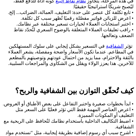
في هذه المرحلة، يَتجاوز
نظام نقاط البيع
كونه أداة للدفع فقط،
ليُصبح شريكًا استراتيجيًا حقيقيًا:
• تابع تكلفة كل عنصر على حدة: التغليف، العمالة، الضرائب... إلخ.
• اعرض للزبائن فواتير مفصّلة رقميًا تُظهر سبب كل تكلفة.
• اختبر استجابات العملاء لخيارات تسعير مختلفة عبر نظامك.
• راقب تعليقات العملاء المتعلقة بالوضوح السعري لتُحدّد نقاط
الضعف وتعالجها.
تؤثر
الشفافية
في التسعير بشكل إيجابي على سلوك المستهلكين
في المطاعم. عندما تكون الأسعار واضحة ومفصلة، يشعر العملاء
بالثقة والاحترام، مما يزيد من احتمال عودتهم وتوصيتهم بالمطعم
للآخرين. هذا يعزز الولاء ويقلل من الشكاوى والمراجعات السلبية.
كيف تُحقّق التوازن بين الشفافية والربح؟
• ابدأ بخطوات صغيرة واختبر التفاعل على بعض الأطباق أو العروض.
• اعرض العناصر المهمة فقط التي تؤثر فعليًا على السعر مثل
التغليف أو المكونات المميزة.
• اضبط التكاليف الداخلية باستخدام نظامك لتُحافظ على الربحية مع
الشفافية.
• اشرح سبب أي رسوم إضافية بطريقة إيجابية، مثل “نستخدم مواد