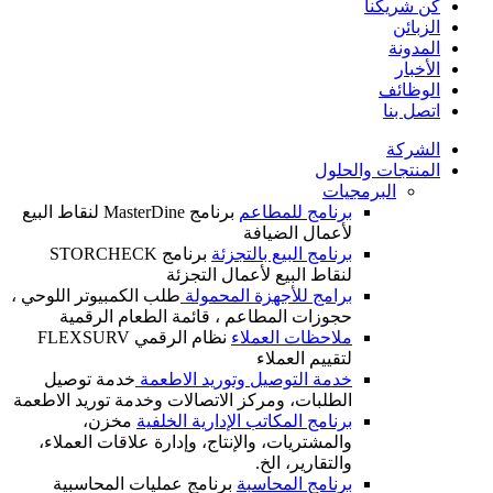
كن شريكنا
الزبائن
المدونة
الأخبار
الوظائف
اتصل بنا
الشركة
المنتجات والحلول
البرمجيات
برنامج للمطاعم
برنامج MasterDine لنقاط البيع
لأعمال الضيافة
برنامج البيع بالتجزئة
برنامج STORCHECK
لنقاط البيع لأعمال التجزئة
برامج للأجهزة المحمولة
طلب الكمبيوتر اللوحي ،
حجوزات المطاعم ، قائمة الطعام الرقمية
ملاحظات العملاء
نظام الرقمي FLEXSURV
لتقييم العملاء
خدمة التوصيل وتوريد الاطعمة
خدمة توصيل
الطلبات، ومركز الاتصالات وخدمة توريد الاطعمة
برنامج المكاتب الإدارية الخلفية
مخزن،
والمشتريات، والإنتاج، وإدارة علاقات العملاء،
والتقارير، الخ.
برنامج المحاسبة
برنامج عمليات المحاسبية