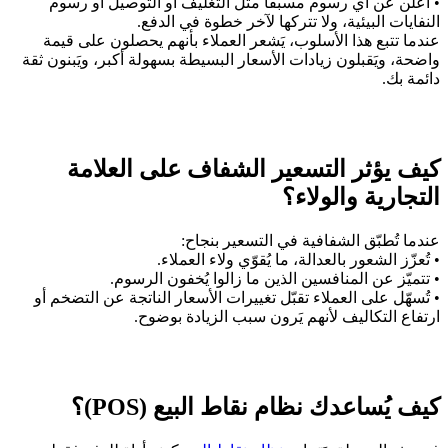
• أعلن عن أي رسوم مسبقًا مثل التغليف أو التوصيل أو رسوم
النفايات البيئية، ولا تتركها لآخر خطوة في الدفع.
عندما تتبع هذا الأسلوب، يَشعر العملاء بأنهم يحصلون على قيمة
واضحة، ويَقبلون زيادات الأسعار البسيطة بسهولة أكبر، ويَبنون ثقة
دائمة بك.
كيف يؤثر التسعير الشفاف على العلامة
التجارية والولاء؟
عندما تُطبّق الشفافية في التسعير بنجاح:
• تُعزّز الشعور بالعدالة، ما يُقوّي ولاء العملاء.
• تتميّز عن المنافسين الذين ما زالوا يُخفون الرسوم.
• تُسهّل على العملاء تقبّل تغييرات الأسعار الناتجة عن التضخم أو
ارتفاع التكاليف لأنهم يَرون سبب الزيادة بوضوح.
كيف يُساعدك نظام نقاط البيع (POS)؟