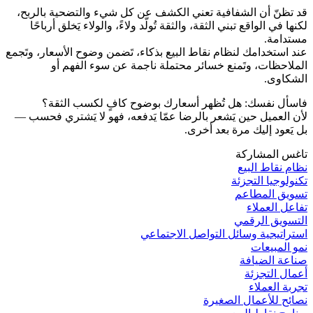
قد تظنّ أن الشفافية تعني الكشف عن كل شيء والتضحية بالربح،
لكنها في الواقع تبني الثقة، والثقة تُولّد ولاءً، والولاء يَخلق أرباحًا
مستدامة.
عند استخدامك لنظام نقاط البيع بذكاء، تَضمن وضوح الأسعار، وتَجمع
الملاحظات، وتَمنع خسائر محتملة ناجمة عن سوء الفهم أو
الشكاوى.
فاسأل نفسك: هل تُظهر أسعارك بوضوح كافٍ لكسب الثقة؟
لأن العميل حين يَشعر بالرضا عمّا يَدفعه، فهو لا يَشتري فحسب —
بل يَعود إليك مرة بعد أخرى.
تاغس المشاركة
نظام نقاط البيع
تكنولوجيا التجزئة
تسويق المطاعم
تفاعل العملاء
التسويق الرقمي
استراتيجية وسائل التواصل الاجتماعي
نمو المبيعات
صناعة الضيافة
أعمال التجزئة
تجربة العملاء
نصائح للأعمال الصغيرة