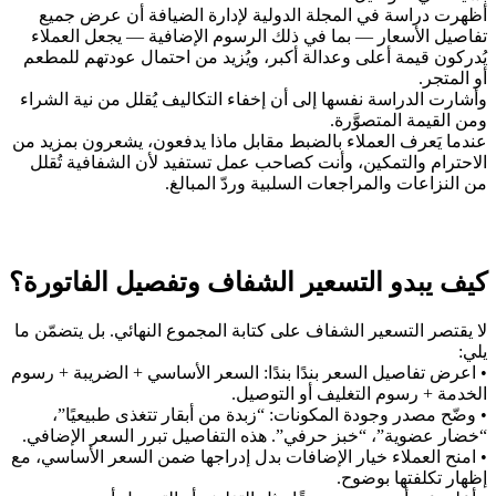
أظهرت دراسة في المجلة الدولية لإدارة الضيافة أن عرض جميع
تفاصيل الأسعار — بما في ذلك الرسوم الإضافية — يجعل العملاء
يُدركون قيمة أعلى وعدالة أكبر، ويُزيد من احتمال عودتهم للمطعم
أو المتجر.
وأشارت الدراسة نفسها إلى أن إخفاء التكاليف يُقلل من نية الشراء
ومن القيمة المتصوَّرة.
عندما يَعرف العملاء بالضبط مقابل ماذا يدفعون، يشعرون بمزيد من
الاحترام والتمكين، وأنت كصاحب عمل تستفيد لأن الشفافية تُقلل
من النزاعات والمراجعات السلبية وردّ المبالغ.
كيف يبدو التسعير الشفاف وتفصيل الفاتورة؟
لا يقتصر التسعير الشفاف على كتابة المجموع النهائي. بل يتضمّن ما
يلي:
• اعرض تفاصيل السعر بندًا بندًا: السعر الأساسي + الضريبة + رسوم
الخدمة + رسوم التغليف أو التوصيل.
• وضّح مصدر وجودة المكونات: “زبدة من أبقار تتغذى طبيعيًا”،
“خضار عضوية”، “خبز حرفي”. هذه التفاصيل تبرر السعر الإضافي.
• امنح العملاء خيار الإضافات بدل إدراجها ضمن السعر الأساسي، مع
إظهار تكلفتها بوضوح.