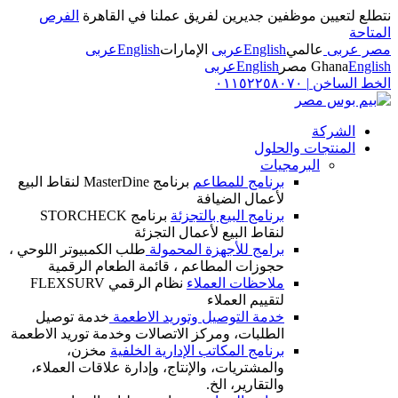
نتطلع لتعيين موظفين جديرين لفريق عملنا في القاهرة
الفرص
المتاحة
مصر عربى
عالمي
English
عربى
الإمارات
English
عربى
English
Ghana
مصر
English
عربى
الخط الساخن
|
٠١١٥٢٢٥٨٠٧٠
الشركة
المنتجات والحلول
البرمجيات
برنامج للمطاعم
برنامج MasterDine لنقاط البيع
لأعمال الضيافة
برنامج البيع بالتجزئة
برنامج STORCHECK
لنقاط البيع لأعمال التجزئة
برامج للأجهزة المحمولة
طلب الكمبيوتر اللوحي ،
حجوزات المطاعم ، قائمة الطعام الرقمية
ملاحظات العملاء
نظام الرقمي FLEXSURV
لتقييم العملاء
خدمة التوصيل وتوريد الاطعمة
خدمة توصيل
الطلبات، ومركز الاتصالات وخدمة توريد الاطعمة
برنامج المكاتب الإدارية الخلفية
مخزن،
والمشتريات، والإنتاج، وإدارة علاقات العملاء،
والتقارير، الخ.