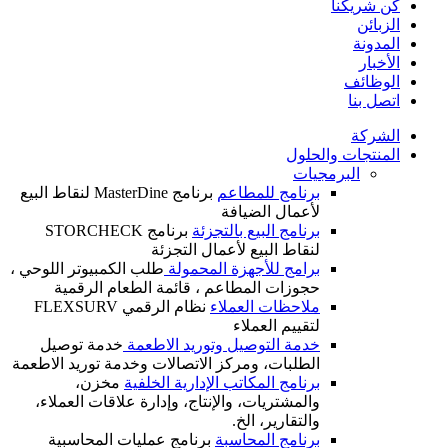
كن شريكنا
الزبائن
المدونة
الأخبار
الوظائف
اتصل بنا
الشركة
المنتجات والحلول
البرمجيات
برنامج للمطاعم
برنامج MasterDine لنقاط البيع
لأعمال الضيافة
برنامج البيع بالتجزئة
برنامج STORCHECK
لنقاط البيع لأعمال التجزئة
برامج للأجهزة المحمولة
طلب الكمبيوتر اللوحي ،
حجوزات المطاعم ، قائمة الطعام الرقمية
ملاحظات العملاء
نظام الرقمي FLEXSURV
لتقييم العملاء
خدمة التوصيل وتوريد الاطعمة
خدمة توصيل
الطلبات، ومركز الاتصالات وخدمة توريد الاطعمة
برنامج المكاتب الإدارية الخلفية
مخزن،
والمشتريات، والإنتاج، وإدارة علاقات العملاء،
والتقارير، الخ.
برنامج المحاسبة
برنامج عمليات المحاسبية