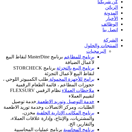
كن شريكنا
الزبائن
المدونة
الأخبار
الوظائف
اتصل بنا
الشركة
المنتجات والحلول
البرمجيات
برنامج للمطاعم
برنامج MasterDine لنقاط البيع
لأعمال الضيافة
برنامج البيع بالتجزئة
برنامج STORCHECK
لنقاط البيع لأعمال التجزئة
برامج للأجهزة المحمولة
طلب الكمبيوتر اللوحي ،
حجوزات المطاعم ، قائمة الطعام الرقمية
ملاحظات العملاء
نظام الرقمي FLEXSURV
لتقييم العملاء
خدمة التوصيل وتوريد الاطعمة
خدمة توصيل
الطلبات، ومركز الاتصالات وخدمة توريد الاطعمة
برنامج المكاتب الإدارية الخلفية
مخزن،
والمشتريات، والإنتاج، وإدارة علاقات العملاء،
والتقارير، الخ.
برنامج المحاسبة
برنامج عمليات المحاسبية