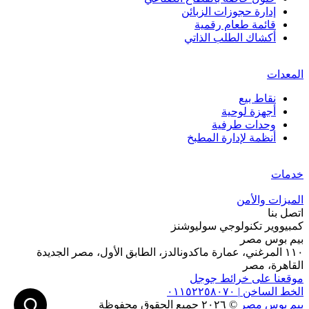
إدارة حجوزات الزبائن
قائمة طعام رقمية
أكشاك الطلب الذاتي
المعدات
نقاط بيع
أجهزة لوحية
وحدات طرفية
أنظمة لإدارة المطبخ
خدمات
الميزات والأمن
اتصل بنا
كمبيووير تكنولوجي سوليوشنز
بيم بوس مصر
١١٠ المرغني، عمارة ماكدونالدز، الطابق الأول، مصر الجديدة
القاهرة، مصر
موقعنا على خرائط جوجل
الخط الساخن
|
٠١١٥٢٢٥٨٠٧٠
بيم بوس مصر
© ٢٠٢٦ جميع الحقوق محفوظة