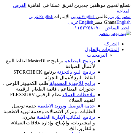
نتطلع لتعيين موظفين جديرين لفريق عملنا في القاهرة
الفرص
المتاحة
مصر عربى
عالمي
English
عربى
الإمارات
English
عربى
English
Ghana
مصر
English
عربى
الخط الساخن
|
٠١١٥٢٢٥٨٠٧٠
الشركة
المنتجات والحلول
البرمجيات
برنامج للمطاعم
برنامج MasterDine لنقاط البيع
لأعمال الضيافة
برنامج البيع بالتجزئة
برنامج STORCHECK
لنقاط البيع لأعمال التجزئة
برامج للأجهزة المحمولة
طلب الكمبيوتر اللوحي ،
حجوزات المطاعم ، قائمة الطعام الرقمية
ملاحظات العملاء
نظام الرقمي FLEXSURV
لتقييم العملاء
خدمة التوصيل وتوريد الاطعمة
خدمة توصيل
الطلبات، ومركز الاتصالات وخدمة توريد الاطعمة
برنامج المكاتب الإدارية الخلفية
مخزن،
والمشتريات، والإنتاج، وإدارة علاقات العملاء،
والتقارير، الخ.