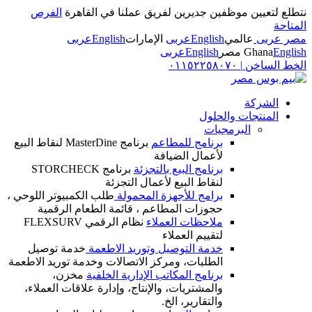
نتطلع لتعيين موظفين جديرين لفريق عملنا في القاهرة
الفرص
المتاحة
مصر عربى
عالمي
English
عربى
الإمارات
English
عربى
English
Ghana
مصر
English
عربى
الخط الساخن
|
٠١١٥٢٢٥٨٠٧٠
الشركة
المنتجات والحلول
البرمجيات
برنامج للمطاعم
برنامج MasterDine لنقاط البيع
لأعمال الضيافة
برنامج البيع بالتجزئة
برنامج STORCHECK
لنقاط البيع لأعمال التجزئة
برامج للأجهزة المحمولة
طلب الكمبيوتر اللوحي ،
حجوزات المطاعم ، قائمة الطعام الرقمية
ملاحظات العملاء
نظام الرقمي FLEXSURV
لتقييم العملاء
خدمة التوصيل وتوريد الاطعمة
خدمة توصيل
الطلبات، ومركز الاتصالات وخدمة توريد الاطعمة
برنامج المكاتب الإدارية الخلفية
مخزن،
والمشتريات، والإنتاج، وإدارة علاقات العملاء،
والتقارير، الخ.