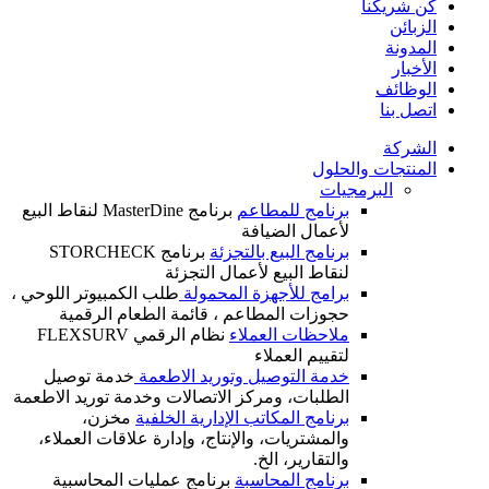
كن شريكنا
الزبائن
المدونة
الأخبار
الوظائف
اتصل بنا
الشركة
المنتجات والحلول
البرمجيات
برنامج للمطاعم
برنامج MasterDine لنقاط البيع
لأعمال الضيافة
برنامج البيع بالتجزئة
برنامج STORCHECK
لنقاط البيع لأعمال التجزئة
برامج للأجهزة المحمولة
طلب الكمبيوتر اللوحي ،
حجوزات المطاعم ، قائمة الطعام الرقمية
ملاحظات العملاء
نظام الرقمي FLEXSURV
لتقييم العملاء
خدمة التوصيل وتوريد الاطعمة
خدمة توصيل
الطلبات، ومركز الاتصالات وخدمة توريد الاطعمة
برنامج المكاتب الإدارية الخلفية
مخزن،
والمشتريات، والإنتاج، وإدارة علاقات العملاء،
والتقارير، الخ.
برنامج المحاسبة
برنامج عمليات المحاسبية