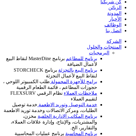
كن شريكنا
الزبائن
المدونة
الأخبار
الوظائف
اتصل بنا
الشركة
المنتجات والحلول
البرمجيات
برنامج للمطاعم
برنامج MasterDine لنقاط البيع
لأعمال الضيافة
برنامج البيع بالتجزئة
برنامج STORCHECK
لنقاط البيع لأعمال التجزئة
برامج للأجهزة المحمولة
طلب الكمبيوتر اللوحي ،
حجوزات المطاعم ، قائمة الطعام الرقمية
ملاحظات العملاء
نظام الرقمي FLEXSURV
لتقييم العملاء
خدمة التوصيل وتوريد الاطعمة
خدمة توصيل
الطلبات، ومركز الاتصالات وخدمة توريد الاطعمة
برنامج المكاتب الإدارية الخلفية
مخزن،
والمشتريات، والإنتاج، وإدارة علاقات العملاء،
والتقارير، الخ.
برنامج المحاسبة
برنامج عمليات المحاسبية