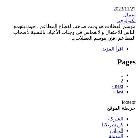
2023/11/27
اعمال
تكنولوجيا
موسم العطلات هو وقت صاخب لقطاع المطاعم ، حيث يتجمع
الناس للاحتفال والانغماس في وجبات الأعياد. بالنسبة لأصحاب
المطاعم ،فإن موسم العطلات...
اقرأ المزيد
Pages
1
2
next ›
last »
#footer
خريطة الموقع
الشركة
كن شريكنا
الزبائن
المدونة