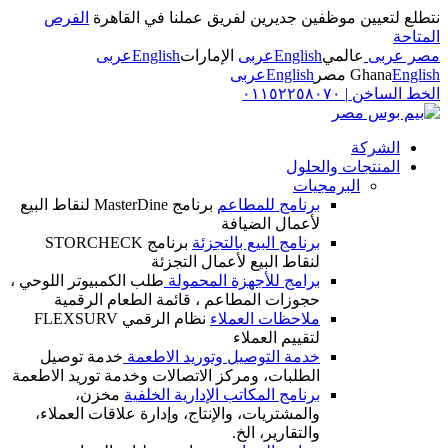
نتطلع لتعيين موظفين جديرين لفريق عملنا في القاهرة
الفرص
المتاحة
مصر عربى
عالمي
English
عربى
الإمارات
English
عربى
English
Ghana
مصر
English
عربى
الخط الساخن
|
٠١١٥٢٢٥٨٠٧٠
الشركة
المنتجات والحلول
البرمجيات
برنامج للمطاعم
برنامج MasterDine لنقاط البيع
لأعمال الضيافة
برنامج البيع بالتجزئة
برنامج STORCHECK
لنقاط البيع لأعمال التجزئة
برامج للأجهزة المحمولة
طلب الكمبيوتر اللوحي ،
حجوزات المطاعم ، قائمة الطعام الرقمية
ملاحظات العملاء
نظام الرقمي FLEXSURV
لتقييم العملاء
خدمة التوصيل وتوريد الاطعمة
خدمة توصيل
الطلبات، ومركز الاتصالات وخدمة توريد الاطعمة
برنامج المكاتب الإدارية الخلفية
مخزن،
والمشتريات، والإنتاج، وإدارة علاقات العملاء،
والتقارير، الخ.