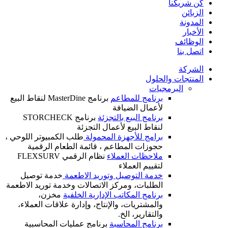
كن شريكنا
الزبائن
المدونة
الأخبار
الوظائف
اتصل بنا
الشركة
المنتجات والحلول
البرمجيات
برنامج للمطاعم
برنامج MasterDine لنقاط البيع
لأعمال الضيافة
برنامج البيع بالتجزئة
برنامج STORCHECK
لنقاط البيع لأعمال التجزئة
برامج للأجهزة المحمولة
طلب الكمبيوتر اللوحي ،
حجوزات المطاعم ، قائمة الطعام الرقمية
ملاحظات العملاء
نظام الرقمي FLEXSURV
لتقييم العملاء
خدمة التوصيل وتوريد الاطعمة
خدمة توصيل
الطلبات، ومركز الاتصالات وخدمة توريد الاطعمة
برنامج المكاتب الإدارية الخلفية
مخزن،
والمشتريات، والإنتاج، وإدارة علاقات العملاء،
والتقارير، الخ.
برنامج المحاسبة
برنامج عمليات المحاسبية