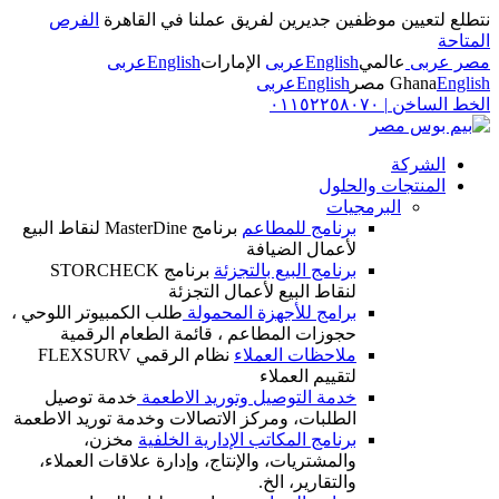
نتطلع لتعيين موظفين جديرين لفريق عملنا في القاهرة
الفرص
المتاحة
مصر عربى
عالمي
English
عربى
الإمارات
English
عربى
English
Ghana
مصر
English
عربى
الخط الساخن
|
٠١١٥٢٢٥٨٠٧٠
الشركة
المنتجات والحلول
البرمجيات
برنامج للمطاعم
برنامج MasterDine لنقاط البيع
لأعمال الضيافة
برنامج البيع بالتجزئة
برنامج STORCHECK
لنقاط البيع لأعمال التجزئة
برامج للأجهزة المحمولة
طلب الكمبيوتر اللوحي ،
حجوزات المطاعم ، قائمة الطعام الرقمية
ملاحظات العملاء
نظام الرقمي FLEXSURV
لتقييم العملاء
خدمة التوصيل وتوريد الاطعمة
خدمة توصيل
الطلبات، ومركز الاتصالات وخدمة توريد الاطعمة
برنامج المكاتب الإدارية الخلفية
مخزن،
والمشتريات، والإنتاج، وإدارة علاقات العملاء،
والتقارير، الخ.