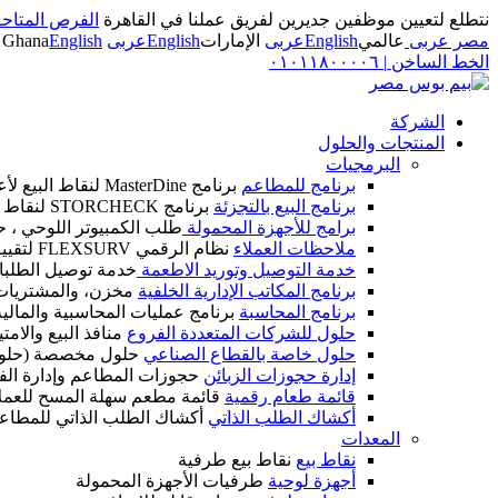
نتطلع لتعيين موظفين جديرين لفريق عملنا في القاهرة
الفرص المتاحة
مصر عربى
عالمي
English
عربى
الإمارات
English
عربى
English
Ghana
الخط الساخن
|
٠١٠١١٨٠٠٠٠٦
الشركة
المنتجات والحلول
البرمجيات
برنامج للمطاعم
برنامج MasterDine لنقاط البيع لأعمال الضيافة
برنامج البيع بالتجزئة
برنامج STORCHECK لنقاط البيع لأعمال التجزئة
برامج للأجهزة المحمولة
طلب الكمبيوتر اللوحي ، ح
ملاحظات العملاء
نظام الرقمي FLEXSURV لتقييم العملاء
خدمة التوصيل وتوريد الاطعمة
خدمة توصيل الطلبات
برنامج المكاتب الإدارية الخلفية
مخزن، والمشتريات، و
برنامج المحاسبة
برنامج عمليات المحاسبية والمالية IM CALC
حلول للشركات المتعددة الفروع
منافذ البيع والام
حلول خاصة بالقطاع الصناعي
حلول مخصصة (حلول
إدارة حجوزات الزبائن
حجوزات المطاعم وإدارة الف
قائمة طعام رقمية
قائمة مطعم سهلة المسح للعمل
أكشاك الطلب الذاتي
أكشاك الطلب الذاتي للمطاع
المعدات
نقاط بيع
نقاط بيع طرفية
أجهزة لوحية
طرفيات الأجهزة المحمولة