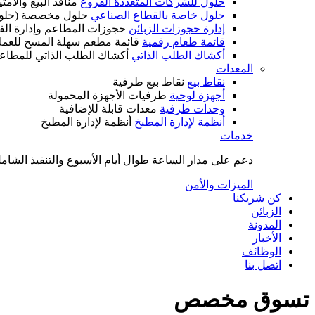
حلول للشركات المتعددة الفروع
منافذ البيع والام
حلول خاصة بالقطاع الصناعي
حلول مخصصة (حلول
إدارة حجوزات الزبائن
حجوزات المطاعم وإدارة الف
قائمة طعام رقمية
قائمة مطعم سهلة المسح للعمل
أكشاك الطلب الذاتي
أكشاك الطلب الذاتي للمطاع
المعدات
نقاط بيع
نقاط بيع طرفية
أجهزة لوحية
طرفيات الأجهزة المحمولة
وحدات طرفية
معدات قابلة للإضافية
أنظمة لإدارة المطبخ
أنظمة لإدارة المطبخ
خدمات
دعم على مدار الساعة طوال أيام الأسبوع والتنفيذ الشامل
الميزات والأمن
كن شريكنا
الزبائن
المدونة
الأخبار
الوظائف
اتصل بنا
تسوق مخصص