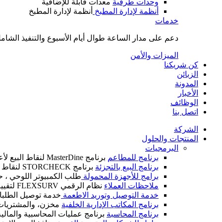
وحدات طرفية
معدات قابلة للإضافية
أنظمة لإدارة المطبخ
أنظمة لإدارة المطبخ
خدمات
دعم على مدار الساعة طوال أيام الأسبوع والتنفيذ الشامل
الميزات والأمن
كن شريكنا
الزبائن
المدونة
الأخبار
الوظائف
اتصل بنا
الشركة
المنتجات والحلول
البرمجيات
برنامج للمطاعم
برنامج MasterDine لنقاط البيع لأعمال الضيافة
برنامج البيع بالتجزئة
برنامج STORCHECK لنقاط البيع لأعمال التجزئة
برامج للأجهزة المحمولة
طلب الكمبيوتر اللوحي ، ح
ملاحظات العملاء
نظام الرقمي FLEXSURV لتقييم العملاء
خدمة التوصيل وتوريد الاطعمة
خدمة توصيل الطلبات
برنامج المكاتب الإدارية الخلفية
مخزن، والمشتريات، و
برنامج المحاسبة
برنامج عمليات المحاسبية والمالية IM CALC