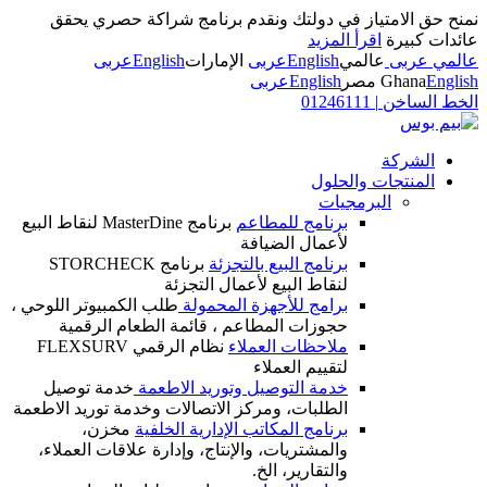
نمنح حق الامتياز في دولتك ونقدم برنامج شراكة حصري يحقق
عائدات كبيرة
اقرأ المزيد
عالمي عربى
عالمي
English
عربى
الإمارات
English
عربى
English
Ghana
مصر
English
عربى
الخط الساخن
|
01246111
الشركة
المنتجات والحلول
البرمجيات
برنامج للمطاعم
برنامج MasterDine لنقاط البيع
لأعمال الضيافة
برنامج البيع بالتجزئة
برنامج STORCHECK
لنقاط البيع لأعمال التجزئة
برامج للأجهزة المحمولة
طلب الكمبيوتر اللوحي ،
حجوزات المطاعم ، قائمة الطعام الرقمية
ملاحظات العملاء
نظام الرقمي FLEXSURV
لتقييم العملاء
خدمة التوصيل وتوريد الاطعمة
خدمة توصيل
الطلبات، ومركز الاتصالات وخدمة توريد الاطعمة
برنامج المكاتب الإدارية الخلفية
مخزن،
والمشتريات، والإنتاج، وإدارة علاقات العملاء،
والتقارير، الخ.