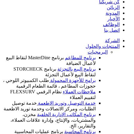
كن شريكنا
الزبائن
المدونة
الأخبار
الوظائف
اتصل بنا
الشركة
المنتجات والحلول
البرمجيات
برنامج للمطاعم
برنامج MasterDine لنقاط البيع
لأعمال الضيافة
برنامج البيع بالتجزئة
برنامج STORCHECK
لنقاط البيع لأعمال التجزئة
برامج للأجهزة المحمولة
طلب الكمبيوتر اللوحي ،
حجوزات المطاعم ، قائمة الطعام الرقمية
ملاحظات العملاء
نظام الرقمي FLEXSURV
لتقييم العملاء
خدمة التوصيل وتوريد الاطعمة
خدمة توصيل
الطلبات، ومركز الاتصالات وخدمة توريد الاطعمة
برنامج المكاتب الإدارية الخلفية
مخزن،
والمشتريات، والإنتاج، وإدارة علاقات العملاء،
والتقارير، الخ.
برنامج المحاسبة
برنامج عمليات المحاسبية