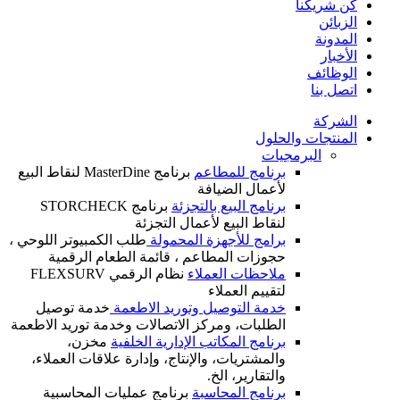
كن شريكنا
الزبائن
المدونة
الأخبار
الوظائف
اتصل بنا
الشركة
المنتجات والحلول
البرمجيات
برنامج للمطاعم
برنامج MasterDine لنقاط البيع
لأعمال الضيافة
برنامج البيع بالتجزئة
برنامج STORCHECK
لنقاط البيع لأعمال التجزئة
برامج للأجهزة المحمولة
طلب الكمبيوتر اللوحي ،
حجوزات المطاعم ، قائمة الطعام الرقمية
ملاحظات العملاء
نظام الرقمي FLEXSURV
لتقييم العملاء
خدمة التوصيل وتوريد الاطعمة
خدمة توصيل
الطلبات، ومركز الاتصالات وخدمة توريد الاطعمة
برنامج المكاتب الإدارية الخلفية
مخزن،
والمشتريات، والإنتاج، وإدارة علاقات العملاء،
والتقارير، الخ.
برنامج المحاسبة
برنامج عمليات المحاسبية