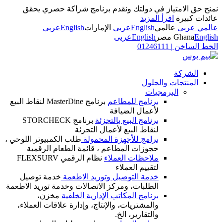
نمنح حق الامتياز في دولتك ونقدم برنامج شراكة حصري يحقق
عائدات كبيرة
اقرأ المزيد
عالمي عربى
عالمي
English
عربى
الإمارات
English
عربى
English
Ghana
مصر
English
عربى
الخط الساخن
|
01246111
الشركة
المنتجات والحلول
البرمجيات
برنامج للمطاعم
برنامج MasterDine لنقاط البيع
لأعمال الضيافة
برنامج البيع بالتجزئة
برنامج STORCHECK
لنقاط البيع لأعمال التجزئة
برامج للأجهزة المحمولة
طلب الكمبيوتر اللوحي ،
حجوزات المطاعم ، قائمة الطعام الرقمية
ملاحظات العملاء
نظام الرقمي FLEXSURV
لتقييم العملاء
خدمة التوصيل وتوريد الاطعمة
خدمة توصيل
الطلبات، ومركز الاتصالات وخدمة توريد الاطعمة
برنامج المكاتب الإدارية الخلفية
مخزن،
والمشتريات، والإنتاج، وإدارة علاقات العملاء،
والتقارير، الخ.