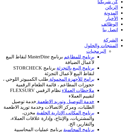
كن شريكنا
الزبائن
المدونة
الأخبار
الوظائف
اتصل بنا
الشركة
المنتجات والحلول
البرمجيات
برنامج للمطاعم
برنامج MasterDine لنقاط البيع
لأعمال الضيافة
برنامج البيع بالتجزئة
برنامج STORCHECK
لنقاط البيع لأعمال التجزئة
برامج للأجهزة المحمولة
طلب الكمبيوتر اللوحي ،
حجوزات المطاعم ، قائمة الطعام الرقمية
ملاحظات العملاء
نظام الرقمي FLEXSURV
لتقييم العملاء
خدمة التوصيل وتوريد الاطعمة
خدمة توصيل
الطلبات، ومركز الاتصالات وخدمة توريد الاطعمة
برنامج المكاتب الإدارية الخلفية
مخزن،
والمشتريات، والإنتاج، وإدارة علاقات العملاء،
والتقارير، الخ.
برنامج المحاسبة
برنامج عمليات المحاسبية