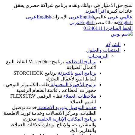
نمنح حق الامتياز في دولتك ونقدم برنامج شراكة حصري يحقق
عائدات كبيرة
اقرأ المزيد
عالمي عربى
عالمي
English
عربى
الإمارات
English
عربى
English
Ghana
مصر
English
عربى
الخط الساخن
|
01246111
الشركة
المنتجات والحلول
البرمجيات
برنامج للمطاعم
برنامج MasterDine لنقاط البيع
لأعمال الضيافة
برنامج البيع بالتجزئة
برنامج STORCHECK
لنقاط البيع لأعمال التجزئة
برامج للأجهزة المحمولة
طلب الكمبيوتر اللوحي ،
حجوزات المطاعم ، قائمة الطعام الرقمية
ملاحظات العملاء
نظام الرقمي FLEXSURV
لتقييم العملاء
خدمة التوصيل وتوريد الاطعمة
خدمة توصيل
الطلبات، ومركز الاتصالات وخدمة توريد الاطعمة
برنامج المكاتب الإدارية الخلفية
مخزن،
والمشتريات، والإنتاج، وإدارة علاقات العملاء،
والتقارير، الخ.