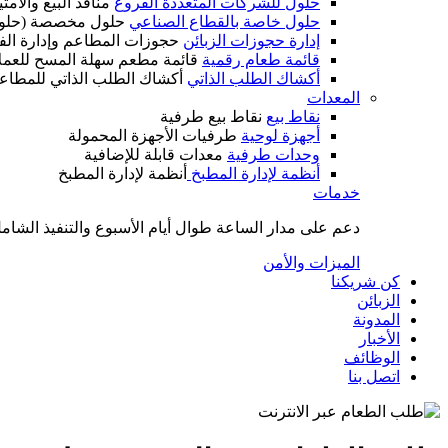
حلول للشركات المتعددة الفروع
منافذ البيع والام
حلول خاصة بالقطاع الصناعي
حلول مخصصة (حلول
إدارة حجوزات الزبائن
حجوزات المطاعم وإدارة الف
قائمة طعام رقمية
قائمة مطعم سهلة المسح للعمل
أكشاك الطلب الذاتي
أكشاك الطلب الذاتي للمطاع
المعدات
نقاط بيع
نقاط بيع طرفية
أجهزة لوحية
طرفيات الأجهزة المحمولة
وحدات طرفية
معدات قابلة للإضافية
أنظمة لإدارة المطبخ
أنظمة لإدارة المطبخ
خدمات
دعم على مدار الساعة طوال أيام الأسبوع والتنفيذ الشامل
الميزات والأمن
كن شريكنا
الزبائن
المدونة
الأخبار
الوظائف
اتصل بنا