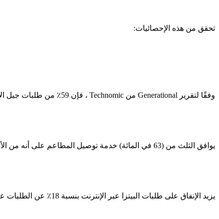
تحقق من هذه الإحصائيات:
وفقًا لتقرير Generational من Technomic ، فإن 59٪ من طلبات جيل الألفية هي إما طلبات خارجية أو توصيل.
يوافق الثلث من (63 في المائة) خدمة توصيل المطاعم على أنه من الأنسب الحصول على التوصيل الى البيت من تناول الطعام بالخارج مع العائلة.
يزيد الإنفاق على طلبات البيتزا عبر الإنترنت بنسبة 18٪ عن الطلبات عبر الهاتف.