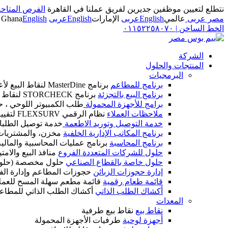
نتطلع لتعيين موظفين جديرين لفريق عملنا في القاهرة
الفرص المتاحة
مصر عربى
عالمي
English
عربى
الإمارات
English
عربى
English
Ghana
الخط الساخن
|
٠١١٥٢٢٥٨٠٧٠
الشركة
المنتجات والحلول
البرمجيات
برنامج للمطاعم
برنامج MasterDine لنقاط البيع لأعمال الضيافة
برنامج البيع بالتجزئة
برنامج STORCHECK لنقاط البيع لأعمال التجزئة
برامج للأجهزة المحمولة
طلب الكمبيوتر اللوحي ، ح
ملاحظات العملاء
نظام الرقمي FLEXSURV لتقييم العملاء
خدمة التوصيل وتوريد الاطعمة
خدمة توصيل الطلبات
برنامج المكاتب الإدارية الخلفية
مخزن، والمشتريات، و
برنامج المحاسبة
برنامج عمليات المحاسبية والمالية IM CALC
حلول للشركات المتعددة الفروع
منافذ البيع والام
حلول خاصة بالقطاع الصناعي
حلول مخصصة (حلول
إدارة حجوزات الزبائن
حجوزات المطاعم وإدارة الف
قائمة طعام رقمية
قائمة مطعم سهلة المسح للعمل
أكشاك الطلب الذاتي
أكشاك الطلب الذاتي للمطاع
المعدات
نقاط بيع
نقاط بيع طرفية
أجهزة لوحية
طرفيات الأجهزة المحمولة