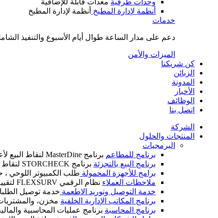
وحدات طرفية
معدات قابلة للإضافية
أنظمة لإدارة المطبخ
أنظمة لإدارة المطبخ
خدمات
دعم على مدار الساعة طوال أيام الأسبوع والتنفيذ الشامل
الميزات والأمن
كن شريكنا
الزبائن
المدونة
الأخبار
الوظائف
اتصل بنا
الشركة
المنتجات والحلول
البرمجيات
برنامج للمطاعم
برنامج MasterDine لنقاط البيع لأعمال الضيافة
برنامج البيع بالتجزئة
برنامج STORCHECK لنقاط البيع لأعمال التجزئة
برامج للأجهزة المحمولة
طلب الكمبيوتر اللوحي ، ح
ملاحظات العملاء
نظام الرقمي FLEXSURV لتقييم العملاء
خدمة التوصيل وتوريد الاطعمة
خدمة توصيل الطلبات
برنامج المكاتب الإدارية الخلفية
مخزن، والمشتريات، و
برنامج المحاسبة
برنامج عمليات المحاسبية والمالية IM CALC