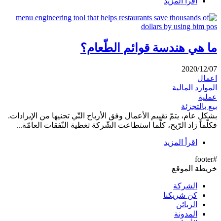
اقرأ المزيد
ما هي هندسة قوائم الطّعام؟
2020/12/07
اعمال
الموارد المالية
عملية
بيع بالتجزئة
بشكلٍ عام، يتمّ تقييم الأعمال وفق الأرباح التّي تجنيها من الإيرادات.
فكلّما زاد الرّبح، كلّما استطاعت الشّركة تغطية النّفقات العامّة...
اقرأ المزيد
#footer
خريطة الموقع
الشركة
كن شريكنا
الزبائن
المدونة