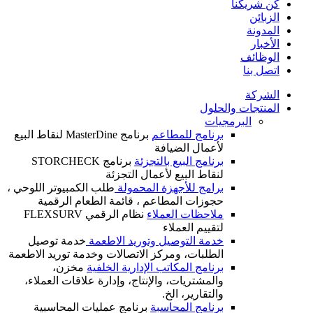
كن شريكنا
الزبائن
المدونة
الأخبار
الوظائف
اتصل بنا
الشركة
المنتجات والحلول
البرمجيات
برنامج للمطاعم
برنامج MasterDine لنقاط البيع
لأعمال الضيافة
برنامج البيع بالتجزئة
برنامج STORCHECK
لنقاط البيع لأعمال التجزئة
برامج للأجهزة المحمولة
طلب الكمبيوتر اللوحي ،
حجوزات المطاعم ، قائمة الطعام الرقمية
ملاحظات العملاء
نظام الرقمي FLEXSURV
لتقييم العملاء
خدمة التوصيل وتوريد الاطعمة
خدمة توصيل
الطلبات، ومركز الاتصالات وخدمة توريد الاطعمة
برنامج المكاتب الإدارية الخلفية
مخزن،
والمشتريات، والإنتاج، وإدارة علاقات العملاء،
والتقارير، الخ.
برنامج المحاسبة
برنامج عمليات المحاسبية