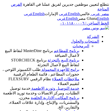
نتطلع لتعيين موظفين جديرين لفريق عملنا في القاهرة
الفرص
المتاحة
مصر عربى
عالمي
English
عربى
الإمارات
English
عربى
English
Ghana
مصر
English
عربى
الخط الساخن
|
٠١٠١١٨٠٠٠٠٦
الشركة
المنتجات والحلول
البرمجيات
برنامج للمطاعم
برنامج MasterDine لنقاط البيع
لأعمال الضيافة
برنامج البيع بالتجزئة
برنامج STORCHECK
لنقاط البيع لأعمال التجزئة
برامج للأجهزة المحمولة
طلب الكمبيوتر اللوحي ،
حجوزات المطاعم ، قائمة الطعام الرقمية
ملاحظات العملاء
نظام الرقمي FLEXSURV
لتقييم العملاء
خدمة التوصيل وتوريد الاطعمة
خدمة توصيل
الطلبات، ومركز الاتصالات وخدمة توريد الاطعمة
برنامج المكاتب الإدارية الخلفية
مخزن،
والمشتريات، والإنتاج، وإدارة علاقات العملاء،
والتقارير، الخ.