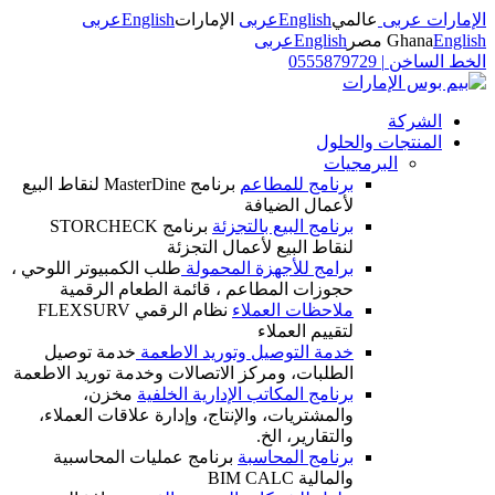
مي
English
عربى
الإمارات
English
عربى
English
عربى
0555879
حلول
يات
برنامج للمطاعم
برنامج MasterDine لنقاط البيع
لأعمال الضيافة
برنامج البيع بالتجزئة
برنامج STORCHECK
لنقاط البيع لأعمال التجزئة
برامج للأجهزة المحمولة
طلب الكمبيوتر اللوحي ،
حجوزات المطاعم ، قائمة الطعام الرقمية
ملاحظات العملاء
نظام الرقمي FLEXSURV
لتقييم العملاء
خدمة التوصيل وتوريد الاطعمة
خدمة توصيل
الطلبات، ومركز الاتصالات وخدمة توريد الاطعمة
برنامج المكاتب الإدارية الخلفية
مخزن،
والمشتريات، والإنتاج، وإدارة علاقات العملاء،
والتقارير، الخ.
برنامج المحاسبة
برنامج عمليات المحاسبية
والمالية BIM CALC