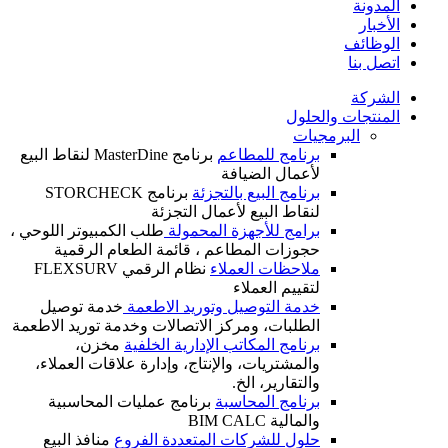
المدونة
الأخبار
الوظائف
اتصل بنا
الشركة
المنتجات والحلول
البرمجيات
برنامج للمطاعم
برنامج MasterDine لنقاط البيع
لأعمال الضيافة
برنامج البيع بالتجزئة
برنامج STORCHECK
لنقاط البيع لأعمال التجزئة
برامج للأجهزة المحمولة
طلب الكمبيوتر اللوحي ،
حجوزات المطاعم ، قائمة الطعام الرقمية
ملاحظات العملاء
نظام الرقمي FLEXSURV
لتقييم العملاء
خدمة التوصيل وتوريد الاطعمة
خدمة توصيل
الطلبات، ومركز الاتصالات وخدمة توريد الاطعمة
برنامج المكاتب الإدارية الخلفية
مخزن،
والمشتريات، والإنتاج، وإدارة علاقات العملاء،
والتقارير، الخ.
برنامج المحاسبة
برنامج عمليات المحاسبية
والمالية BIM CALC
حلول للشركات المتعددة الفروع
منافذ البيع