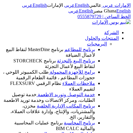
الإمارات عربى
عالمي
English
عربى
الإمارات
English
عربى
English
Ghana
مصر
English
عربى
الخط الساخن
|
0555879729
الشركة
المنتجات والحلول
البرمجيات
برنامج للمطاعم
برنامج MasterDine لنقاط البيع
لأعمال الضيافة
برنامج البيع بالتجزئة
برنامج STORCHECK
لنقاط البيع لأعمال التجزئة
برامج للأجهزة المحمولة
طلب الكمبيوتر اللوحي ،
حجوزات المطاعم ، قائمة الطعام الرقمية
ملاحظات العملاء
نظام الرقمي FLEXSURV
لتقييم العملاء
خدمة التوصيل وتوريد الاطعمة
خدمة توصيل
الطلبات، ومركز الاتصالات وخدمة توريد الاطعمة
برنامج المكاتب الإدارية الخلفية
مخزن،
والمشتريات، والإنتاج، وإدارة علاقات العملاء،
والتقارير، الخ.
برنامج المحاسبة
برنامج عمليات المحاسبية
والمالية BIM CALC