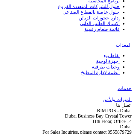
برنامج المحاسبة
حلول للشركات المتعددة الفروع
حلول خاصة بالقطاع الصناعي
إدارة حجوزات الزبائن
أكشاك الطلب الذاتي
قائمة طعام رقمية
المعدات
نقاط بيع
أجهزة لوحية
وحدات طرفية
أنظمة لإدارة المطبخ
خدمات
الميزات والأمن
اتصل بنا
BIM POS - Dubai
Dubai Business Bay Crystal Tower
11th Floor, Office 14
Dubai
For Sales Inquiries, please contact 0555879729