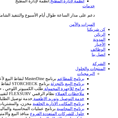
أنظمة لإدارة المطبخ
أنظمة لإدارة المطبخ
خدمات
دعم على مدار الساعة طوال أيام الأسبوع والتنفيذ الشامل
الميزات والأمن
كن شريكنا
الزبائن
المدونة
الأخبار
الوظائف
اتصل بنا
الشركة
المنتجات والحلول
البرمجيات
برنامج للمطاعم
برنامج MasterDine لنقاط البيع لأعمال الضيافة
برنامج البيع بالتجزئة
برنامج STORCHECK لنقاط البيع لأعمال التجزئة
برامج للأجهزة المحمولة
طلب الكمبيوتر اللوحي ، ح
ملاحظات العملاء
نظام الرقمي FLEXSURV لتقييم العملاء
خدمة التوصيل وتوريد الاطعمة
خدمة توصيل الطلبات
برنامج المكاتب الإدارية الخلفية
مخزن، والمشتريات، و
برنامج المحاسبة
برنامج عمليات المحاسبية والمالية IM CALC
حلول للشركات المتعددة الفروع
منافذ البيع والام