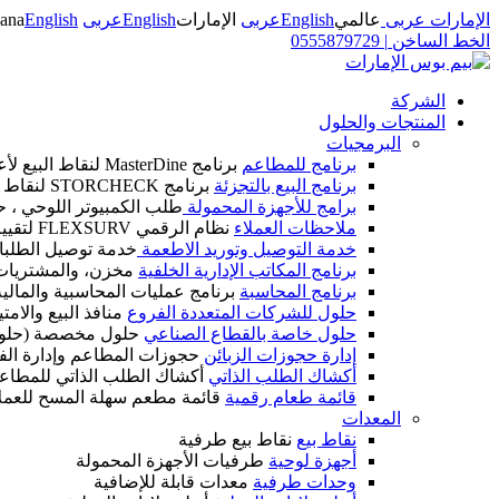
الإمارات عربى
عالمي
English
عربى
الإمارات
English
عربى
English
ana
الخط الساخن
|
0555879729
الشركة
المنتجات والحلول
البرمجيات
برنامج للمطاعم
برنامج MasterDine لنقاط البيع لأعمال الضيافة
برنامج البيع بالتجزئة
برنامج STORCHECK لنقاط البيع لأعمال التجزئة
برامج للأجهزة المحمولة
طلب الكمبيوتر اللوحي ، ح
ملاحظات العملاء
نظام الرقمي FLEXSURV لتقييم العملاء
خدمة التوصيل وتوريد الاطعمة
خدمة توصيل الطلبات
برنامج المكاتب الإدارية الخلفية
مخزن، والمشتريات، و
برنامج المحاسبة
برنامج عمليات المحاسبية والمالية IM CALC
حلول للشركات المتعددة الفروع
منافذ البيع والام
حلول خاصة بالقطاع الصناعي
حلول مخصصة (حلول
إدارة حجوزات الزبائن
حجوزات المطاعم وإدارة الف
أكشاك الطلب الذاتي
أكشاك الطلب الذاتي للمطاع
قائمة طعام رقمية
قائمة مطعم سهلة المسح للعمل
المعدات
نقاط بيع
نقاط بيع طرفية
أجهزة لوحية
طرفيات الأجهزة المحمولة
وحدات طرفية
معدات قابلة للإضافية