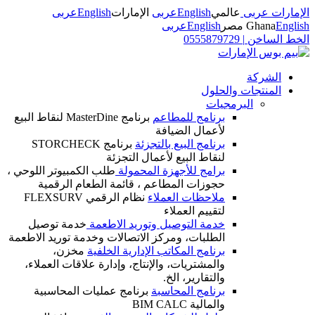
الإمارات عربى
عالمي
English
عربى
الإمارات
English
عربى
English
Ghana
مصر
English
عربى
الخط الساخن
|
0555879729
الشركة
المنتجات والحلول
البرمجيات
برنامج للمطاعم
برنامج MasterDine لنقاط البيع
لأعمال الضيافة
برنامج البيع بالتجزئة
برنامج STORCHECK
لنقاط البيع لأعمال التجزئة
برامج للأجهزة المحمولة
طلب الكمبيوتر اللوحي ،
حجوزات المطاعم ، قائمة الطعام الرقمية
ملاحظات العملاء
نظام الرقمي FLEXSURV
لتقييم العملاء
خدمة التوصيل وتوريد الاطعمة
خدمة توصيل
الطلبات، ومركز الاتصالات وخدمة توريد الاطعمة
برنامج المكاتب الإدارية الخلفية
مخزن،
والمشتريات، والإنتاج، وإدارة علاقات العملاء،
والتقارير، الخ.
برنامج المحاسبة
برنامج عمليات المحاسبية
والمالية BIM CALC