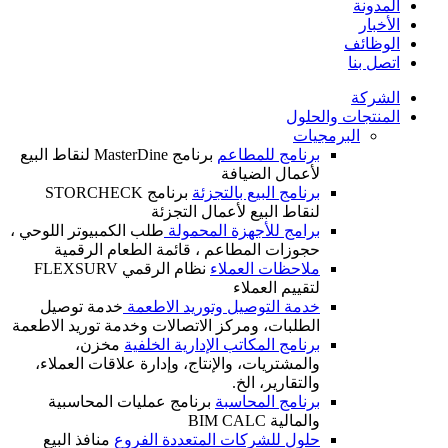
المدونة
الأخبار
الوظائف
اتصل بنا
الشركة
المنتجات والحلول
البرمجيات
برنامج للمطاعم
برنامج MasterDine لنقاط البيع
لأعمال الضيافة
برنامج البيع بالتجزئة
برنامج STORCHECK
لنقاط البيع لأعمال التجزئة
برامج للأجهزة المحمولة
طلب الكمبيوتر اللوحي ،
حجوزات المطاعم ، قائمة الطعام الرقمية
ملاحظات العملاء
نظام الرقمي FLEXSURV
لتقييم العملاء
خدمة التوصيل وتوريد الاطعمة
خدمة توصيل
الطلبات، ومركز الاتصالات وخدمة توريد الاطعمة
برنامج المكاتب الإدارية الخلفية
مخزن،
والمشتريات، والإنتاج، وإدارة علاقات العملاء،
والتقارير، الخ.
برنامج المحاسبة
برنامج عمليات المحاسبية
والمالية BIM CALC
حلول للشركات المتعددة الفروع
منافذ البيع