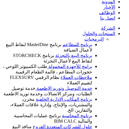
المدونة
الأخبار
الوظائف
اتصل بنا
الشركة
المنتجات والحلول
البرمجيات
برنامج للمطاعم
برنامج MasterDine لنقاط البيع
لأعمال الضيافة
برنامج البيع بالتجزئة
برنامج STORCHECK
لنقاط البيع لأعمال التجزئة
برامج للأجهزة المحمولة
طلب الكمبيوتر اللوحي ،
حجوزات المطاعم ، قائمة الطعام الرقمية
ملاحظات العملاء
نظام الرقمي FLEXSURV
لتقييم العملاء
خدمة التوصيل وتوريد الاطعمة
خدمة توصيل
الطلبات، ومركز الاتصالات وخدمة توريد الاطعمة
برنامج المكاتب الإدارية الخلفية
مخزن،
والمشتريات، والإنتاج، وإدارة علاقات العملاء،
والتقارير، الخ.
برنامج المحاسبة
برنامج عمليات المحاسبية
والمالية BIM CALC
حلول للشركات المتعددة الفروع
منافذ البيع