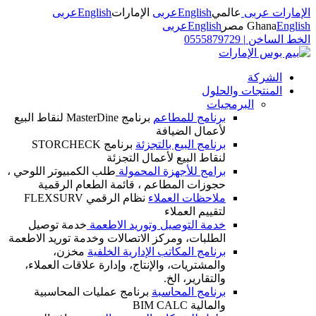
الإمارات عربى
عالمي
English
عربى
الإمارات
English
عربى
English
Ghana
مصر
English
عربى
الخط الساخن
|
0555879729
الشركة
المنتجات والحلول
البرمجيات
برنامج للمطاعم
برنامج MasterDine لنقاط البيع
لأعمال الضيافة
برنامج البيع بالتجزئة
برنامج STORCHECK
لنقاط البيع لأعمال التجزئة
برامج للأجهزة المحمولة
طلب الكمبيوتر اللوحي ،
حجوزات المطاعم ، قائمة الطعام الرقمية
ملاحظات العملاء
نظام الرقمي FLEXSURV
لتقييم العملاء
خدمة التوصيل وتوريد الاطعمة
خدمة توصيل
الطلبات، ومركز الاتصالات وخدمة توريد الاطعمة
برنامج المكاتب الإدارية الخلفية
مخزن،
والمشتريات، والإنتاج، وإدارة علاقات العملاء،
والتقارير، الخ.
برنامج المحاسبة
برنامج عمليات المحاسبية
والمالية BIM CALC