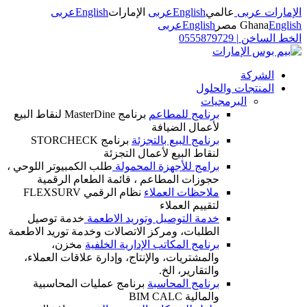
الإمارات عربى
عالمي
English
عربى
الإمارات
English
عربى
English
Ghana
مصر
English
عربى
الخط الساخن
|
0555879729
الشركة
المنتجات والحلول
البرمجيات
برنامج للمطاعم
برنامج MasterDine لنقاط البيع
لأعمال الضيافة
برنامج البيع بالتجزئة
برنامج STORCHECK
لنقاط البيع لأعمال التجزئة
برامج للأجهزة المحمولة
طلب الكمبيوتر اللوحي ،
حجوزات المطاعم ، قائمة الطعام الرقمية
ملاحظات العملاء
نظام الرقمي FLEXSURV
لتقييم العملاء
خدمة التوصيل وتوريد الاطعمة
خدمة توصيل
الطلبات، ومركز الاتصالات وخدمة توريد الاطعمة
برنامج المكاتب الإدارية الخلفية
مخزن،
والمشتريات، والإنتاج، وإدارة علاقات العملاء،
والتقارير، الخ.
برنامج المحاسبة
برنامج عمليات المحاسبية
والمالية BIM CALC