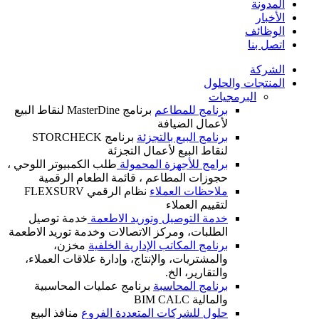
المدونة
الأخبار
الوظائف
اتصل بنا
الشركة
المنتجات والحلول
البرمجيات
برنامج للمطاعم
برنامج MasterDine لنقاط البيع
لأعمال الضيافة
برنامج البيع بالتجزئة
برنامج STORCHECK
لنقاط البيع لأعمال التجزئة
برامج للأجهزة المحمولة
طلب الكمبيوتر اللوحي ،
حجوزات المطاعم ، قائمة الطعام الرقمية
ملاحظات العملاء
نظام الرقمي FLEXSURV
لتقييم العملاء
خدمة التوصيل وتوريد الاطعمة
خدمة توصيل
الطلبات، ومركز الاتصالات وخدمة توريد الاطعمة
برنامج المكاتب الإدارية الخلفية
مخزن،
والمشتريات، والإنتاج، وإدارة علاقات العملاء،
والتقارير، الخ.
برنامج المحاسبة
برنامج عمليات المحاسبية
والمالية BIM CALC
حلول للشركات المتعددة الفروع
منافذ البيع