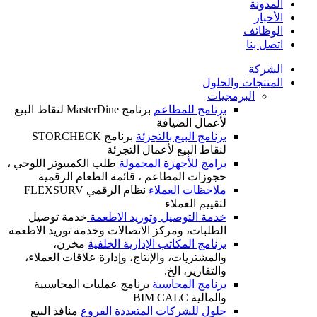
المدونة
الأخبار
الوظائف
اتصل بنا
الشركة
المنتجات والحلول
البرمجيات
برنامج للمطاعم
برنامج MasterDine لنقاط البيع
لأعمال الضيافة
برنامج البيع بالتجزئة
برنامج STORCHECK
لنقاط البيع لأعمال التجزئة
برامج للأجهزة المحمولة
طلب الكمبيوتر اللوحي ،
حجوزات المطاعم ، قائمة الطعام الرقمية
ملاحظات العملاء
نظام الرقمي FLEXSURV
لتقييم العملاء
خدمة التوصيل وتوريد الاطعمة
خدمة توصيل
الطلبات، ومركز الاتصالات وخدمة توريد الاطعمة
برنامج المكاتب الإدارية الخلفية
مخزن،
والمشتريات، والإنتاج، وإدارة علاقات العملاء،
والتقارير، الخ.
برنامج المحاسبة
برنامج عمليات المحاسبية
والمالية BIM CALC
حلول للشركات المتعددة الفروع
منافذ البيع