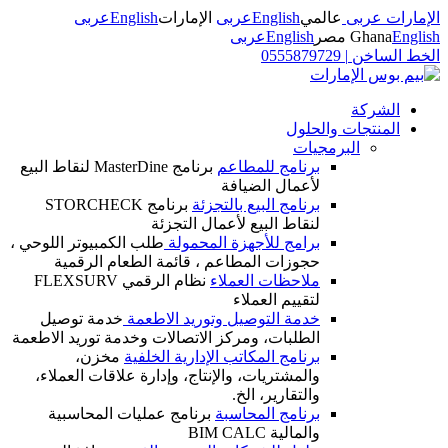
الإمارات عربى
عالمي
English
عربى
الإمارات
English
عربى
English
Ghana
مصر
English
عربى
الخط الساخن
|
0555879729
الشركة
المنتجات والحلول
البرمجيات
برنامج للمطاعم
برنامج MasterDine لنقاط البيع
لأعمال الضيافة
برنامج البيع بالتجزئة
برنامج STORCHECK
لنقاط البيع لأعمال التجزئة
برامج للأجهزة المحمولة
طلب الكمبيوتر اللوحي ،
حجوزات المطاعم ، قائمة الطعام الرقمية
ملاحظات العملاء
نظام الرقمي FLEXSURV
لتقييم العملاء
خدمة التوصيل وتوريد الاطعمة
خدمة توصيل
الطلبات، ومركز الاتصالات وخدمة توريد الاطعمة
برنامج المكاتب الإدارية الخلفية
مخزن،
والمشتريات، والإنتاج، وإدارة علاقات العملاء،
والتقارير، الخ.
برنامج المحاسبة
برنامج عمليات المحاسبية
والمالية BIM CALC