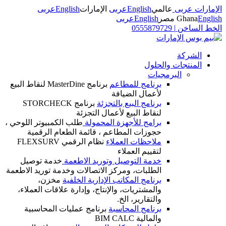
الإمارات عربى
عالمي
English
عربى
الإمارات
English
عربى
English
Ghana
مصر
English
عربى
الخط الساخن
|
0555879729
الشركة
المنتجات والحلول
البرمجيات
برنامج للمطاعم
برنامج MasterDine لنقاط البيع
لأعمال الضيافة
برنامج البيع بالتجزئة
برنامج STORCHECK
لنقاط البيع لأعمال التجزئة
برامج للأجهزة المحمولة
طلب الكمبيوتر اللوحي ،
حجوزات المطاعم ، قائمة الطعام الرقمية
ملاحظات العملاء
نظام الرقمي FLEXSURV
لتقييم العملاء
خدمة التوصيل وتوريد الاطعمة
خدمة توصيل
الطلبات، ومركز الاتصالات وخدمة توريد الاطعمة
برنامج المكاتب الإدارية الخلفية
مخزن،
والمشتريات، والإنتاج، وإدارة علاقات العملاء،
والتقارير، الخ.
برنامج المحاسبة
برنامج عمليات المحاسبية
والمالية BIM CALC