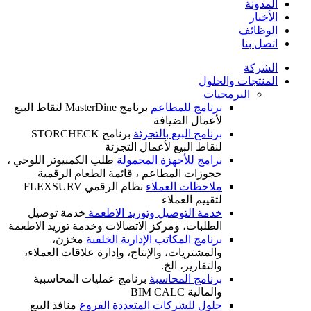
المدونة
الأخبار
الوظائف
اتصل بنا
الشركة
المنتجات والحلول
البرمجيات
برنامج للمطاعم
برنامج MasterDine لنقاط البيع
لأعمال الضيافة
برنامج البيع بالتجزئة
برنامج STORCHECK
لنقاط البيع لأعمال التجزئة
برامج للأجهزة المحمولة
طلب الكمبيوتر اللوحي ،
حجوزات المطاعم ، قائمة الطعام الرقمية
ملاحظات العملاء
نظام الرقمي FLEXSURV
لتقييم العملاء
خدمة التوصيل وتوريد الاطعمة
خدمة توصيل
الطلبات، ومركز الاتصالات وخدمة توريد الاطعمة
برنامج المكاتب الإدارية الخلفية
مخزن،
والمشتريات، والإنتاج، وإدارة علاقات العملاء،
والتقارير، الخ.
برنامج المحاسبة
برنامج عمليات المحاسبية
والمالية BIM CALC
حلول للشركات المتعددة الفروع
منافذ البيع