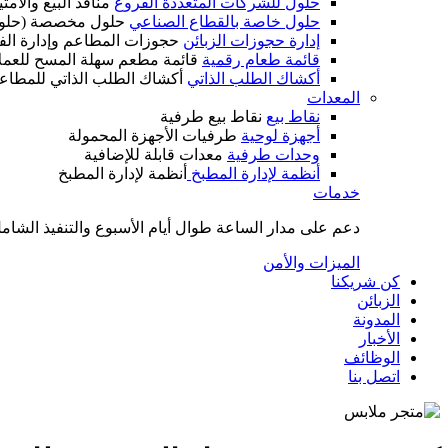
حلول للشركات المتعددة الفروع
منافذ البيع والام
حلول خاصة بالقطاع الصناعي
حلول مخصصة (حلول
إدارة حجوزات الزبائن
حجوزات المطاعم وإدارة الف
قائمة طعام رقمية
قائمة مطعم سهلة المسح للعمل
أكشاك الطلب الذاتي
أكشاك الطلب الذاتي للمطاع
المعدات
نقاط بيع
نقاط بيع طرفية
أجهزة لوحية
طرفيات الأجهزة المحمولة
وحدات طرفية
معدات قابلة للإضافية
أنظمة لإدارة المطبخ
أنظمة لإدارة المطبخ
خدمات
دعم على مدار الساعة طوال أيام الأسبوع والتنفيذ الشامل
الميزات والأمن
كن شريكنا
الزبائن
المدونة
الأخبار
الوظائف
اتصل بنا