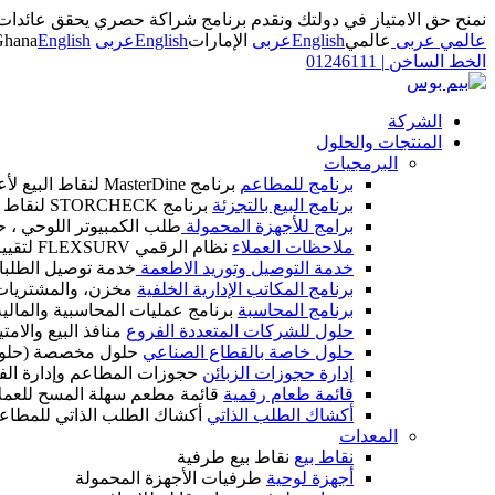
نمنح حق الامتياز في دولتك ونقدم برنامج شراكة حصري يحقق عائدات
عالمي عربى
عالمي
English
عربى
الإمارات
English
عربى
English
Ghana
الخط الساخن
|
01246111
الشركة
المنتجات والحلول
البرمجيات
برنامج للمطاعم
برنامج MasterDine لنقاط البيع لأعمال الضيافة
برنامج البيع بالتجزئة
برنامج STORCHECK لنقاط البيع لأعمال التجزئة
برامج للأجهزة المحمولة
طلب الكمبيوتر اللوحي ، ح
ملاحظات العملاء
نظام الرقمي FLEXSURV لتقييم العملاء
خدمة التوصيل وتوريد الاطعمة
خدمة توصيل الطلبات
برنامج المكاتب الإدارية الخلفية
مخزن، والمشتريات، و
برنامج المحاسبة
برنامج عمليات المحاسبية والمالية IM CALC
حلول للشركات المتعددة الفروع
منافذ البيع والام
حلول خاصة بالقطاع الصناعي
حلول مخصصة (حلول
إدارة حجوزات الزبائن
حجوزات المطاعم وإدارة الف
قائمة طعام رقمية
قائمة مطعم سهلة المسح للعمل
أكشاك الطلب الذاتي
أكشاك الطلب الذاتي للمطاع
المعدات
نقاط بيع
نقاط بيع طرفية
أجهزة لوحية
طرفيات الأجهزة المحمولة