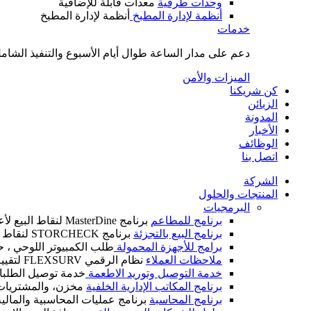
وحدات طرفية
معدات قابلة للإضافية
أنظمة لإدارة المطبخ
أنظمة لإدارة المطبخ
خدمات
دعم على مدار الساعة طوال أيام الأسبوع والتنفيذ الشامل
الميزات والأمن
كن شريكنا
الزبائن
المدونة
الأخبار
الوظائف
اتصل بنا
الشركة
المنتجات والحلول
البرمجيات
برنامج للمطاعم
برنامج MasterDine لنقاط البيع لأعمال الضيافة
برنامج البيع بالتجزئة
برنامج STORCHECK لنقاط البيع لأعمال التجزئة
برامج للأجهزة المحمولة
طلب الكمبيوتر اللوحي ، ح
ملاحظات العملاء
نظام الرقمي FLEXSURV لتقييم العملاء
خدمة التوصيل وتوريد الاطعمة
خدمة توصيل الطلبات
برنامج المكاتب الإدارية الخلفية
مخزن، والمشتريات، و
برنامج المحاسبة
برنامج عمليات المحاسبية والمالية IM CALC