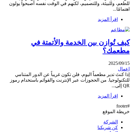
للطعم، وللبيئة، وللتصميم، لكنهم في الوقت نفسه أصبحوا يولون
اهتمامًا...
اقرأ المزيد
كيف تُوازن بين الخدمة والأتمتة في
مطعمك؟
2025/09/15
اعمال
إذا كنتَ تدير مطعماً اليوم، فلن تكون غريباً عن الدور المتنامي
للتكنولوجيا. من الحجوزات عبر الإنترنت والقوائم باستخدام رموز
QR إلى...
اقرأ المزيد
#footer
خريطة الموقع
الشركة
كن شريكنا