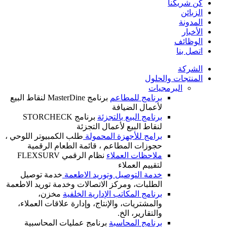
كن شريكنا
الزبائن
المدونة
الأخبار
الوظائف
اتصل بنا
الشركة
المنتجات والحلول
البرمجيات
برنامج للمطاعم
برنامج MasterDine لنقاط البيع
لأعمال الضيافة
برنامج البيع بالتجزئة
برنامج STORCHECK
لنقاط البيع لأعمال التجزئة
برامج للأجهزة المحمولة
طلب الكمبيوتر اللوحي ،
حجوزات المطاعم ، قائمة الطعام الرقمية
ملاحظات العملاء
نظام الرقمي FLEXSURV
لتقييم العملاء
خدمة التوصيل وتوريد الاطعمة
خدمة توصيل
الطلبات، ومركز الاتصالات وخدمة توريد الاطعمة
برنامج المكاتب الإدارية الخلفية
مخزن،
والمشتريات، والإنتاج، وإدارة علاقات العملاء،
والتقارير، الخ.
برنامج المحاسبة
برنامج عمليات المحاسبية