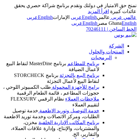
نمنح حق الامتياز في دولتك ونقدم برنامج شراكة حصري يحقق
عائدات كبيرة
اقرأ المزيد
عالمي عربى
عالمي
English
عربى
الإمارات
English
عربى
English
Ghana
مصر
English
عربى
الخط الساخن
|
70246111
الشركة
المنتجات والحلول
البرمجيات
برنامج للمطاعم
برنامج MasterDine لنقاط البيع
لأعمال الضيافة
برنامج البيع بالتجزئة
برنامج STORCHECK
لنقاط البيع لأعمال التجزئة
برامج للأجهزة المحمولة
طلب الكمبيوتر اللوحي ،
حجوزات المطاعم ، قائمة الطعام الرقمية
ملاحظات العملاء
نظام الرقمي FLEXSURV
لتقييم العملاء
خدمة التوصيل وتوريد الاطعمة
خدمة توصيل
الطلبات، ومركز الاتصالات وخدمة توريد الاطعمة
برنامج المكاتب الإدارية الخلفية
مخزن،
والمشتريات، والإنتاج، وإدارة علاقات العملاء،
والتقارير، الخ.