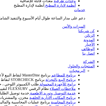
وحدات طرفية
معدات قابلة للإضافية
أنظمة لإدارة المطبخ
أنظمة لإدارة المطبخ
خدمات
دعم على مدار الساعة طوال أيام الأسبوع والتنفيذ الشامل
الميزات والأمن
كن شريكنا
الزبائن
المدونة
الأخبار
الوظائف
اتصل بنا
الشركة
المنتجات والحلول
البرمجيات
برنامج للمطاعم
برنامج MasterDine لنقاط البيع لأعمال الضيافة
برنامج البيع بالتجزئة
برنامج STORCHECK لنقاط البيع لأعمال التجزئة
برامج للأجهزة المحمولة
طلب الكمبيوتر اللوحي ، ح
ملاحظات العملاء
نظام الرقمي FLEXSURV لتقييم العملاء
خدمة التوصيل وتوريد الاطعمة
خدمة توصيل الطلبات
برنامج المكاتب الإدارية الخلفية
مخزن، والمشتريات، و
برنامج المحاسبة
برنامج عمليات المحاسبية والمالية IM CALC