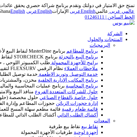
نمنح حق الامتياز في دولتك ونقدم برنامج شراكة حصري يحقق عائدات
عالمي عربى
عالمي
English
عربى
الإمارات
English
عربى
English
Ghana
الخط الساخن
|
01246111
الشركة
المنتجات والحلول
البرمجيات
برنامج للمطاعم
برنامج MasterDine لنقاط البيع لأعمال الضيافة
برنامج البيع بالتجزئة
برنامج STORCHECK لنقاط البيع لأعمال التجزئة
برامج للأجهزة المحمولة
طلب الكمبيوتر اللوحي ، ح
ملاحظات العملاء
نظام الرقمي FLEXSURV لتقييم العملاء
خدمة التوصيل وتوريد الاطعمة
خدمة توصيل الطلبات
برنامج المكاتب الإدارية الخلفية
مخزن، والمشتريات، و
برنامج المحاسبة
برنامج عمليات المحاسبية والمالية IM CALC
حلول للشركات المتعددة الفروع
منافذ البيع والام
حلول خاصة بالقطاع الصناعي
حلول مخصصة (حلول
إدارة حجوزات الزبائن
حجوزات المطاعم وإدارة الف
قائمة طعام رقمية
قائمة مطعم سهلة المسح للعمل
أكشاك الطلب الذاتي
أكشاك الطلب الذاتي للمطاع
المعدات
نقاط بيع
نقاط بيع طرفية
أجهزة لوحية
طرفيات الأجهزة المحمولة