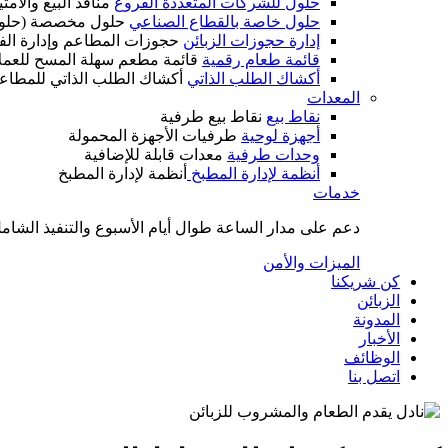
حلول للشركات المتعددة الفروع
منافذ البيع والام
حلول خاصة بالقطاع الصناعي
حلول مخصصة (حلول
إدارة حجوزات الزبائن
حجوزات المطاعم وإدارة الف
قائمة طعام رقمية
قائمة مطعم سهلة المسح للعمل
أكشاك الطلب الذاتي
أكشاك الطلب الذاتي للمطاع
المعدات
نقاط بيع
نقاط بيع طرفية
أجهزة لوحية
طرفيات الأجهزة المحمولة
وحدات طرفية
معدات قابلة للإضافية
أنظمة لإدارة المطبخ
أنظمة لإدارة المطبخ
خدمات
دعم على مدار الساعة طوال أيام الأسبوع والتنفيذ الشامل
الميزات والأمن
كن شريكنا
الزبائن
المدونة
الأخبار
الوظائف
اتصل بنا