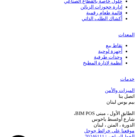
حلول خاصة بالقطاع الصناعي
إدارة حجوزات الزبائن
قائمة طعام رقمية
أكشاك الطلب الذاتي
المعدات
نقاط بيع
أجهزة لوحية
وحدات طرفية
أنظمة لإدارة المطبخ
خدمات
الميزات والأمن
اتصل بنا
بيم بوس لبنان
الطابق الأول ، مبنى BIM POS،
شارع أوغسط باخوس
الدورة ، المتن ، لبنان
موقعنا على خرائط جوجل
الخط الساخن
|
70246111