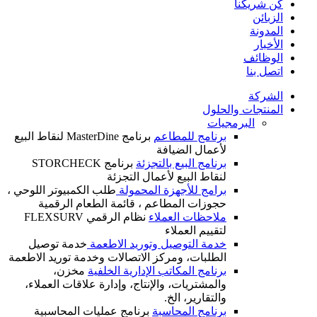
كن شريكنا
الزبائن
المدونة
الأخبار
الوظائف
اتصل بنا
الشركة
المنتجات والحلول
البرمجيات
برنامج للمطاعم
برنامج MasterDine لنقاط البيع
لأعمال الضيافة
برنامج البيع بالتجزئة
برنامج STORCHECK
لنقاط البيع لأعمال التجزئة
برامج للأجهزة المحمولة
طلب الكمبيوتر اللوحي ،
حجوزات المطاعم ، قائمة الطعام الرقمية
ملاحظات العملاء
نظام الرقمي FLEXSURV
لتقييم العملاء
خدمة التوصيل وتوريد الاطعمة
خدمة توصيل
الطلبات، ومركز الاتصالات وخدمة توريد الاطعمة
برنامج المكاتب الإدارية الخلفية
مخزن،
والمشتريات، والإنتاج، وإدارة علاقات العملاء،
والتقارير، الخ.
برنامج المحاسبة
برنامج عمليات المحاسبية