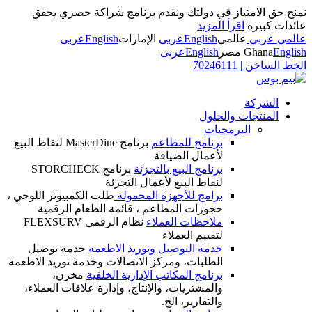
نمنح حق الامتياز في دولتك ونقدم برنامج شراكة حصري يحقق
عائدات كبيرة
اقرأ المزيد
عالمي عربى
عالمي
English
عربى
الإمارات
English
عربى
English
Ghana
مصر
English
عربى
الخط الساخن
|
70246111
الشركة
المنتجات والحلول
البرمجيات
برنامج للمطاعم
برنامج MasterDine لنقاط البيع
لأعمال الضيافة
برنامج البيع بالتجزئة
برنامج STORCHECK
لنقاط البيع لأعمال التجزئة
برامج للأجهزة المحمولة
طلب الكمبيوتر اللوحي ،
حجوزات المطاعم ، قائمة الطعام الرقمية
ملاحظات العملاء
نظام الرقمي FLEXSURV
لتقييم العملاء
خدمة التوصيل وتوريد الاطعمة
خدمة توصيل
الطلبات، ومركز الاتصالات وخدمة توريد الاطعمة
برنامج المكاتب الإدارية الخلفية
مخزن،
والمشتريات، والإنتاج، وإدارة علاقات العملاء،
والتقارير، الخ.