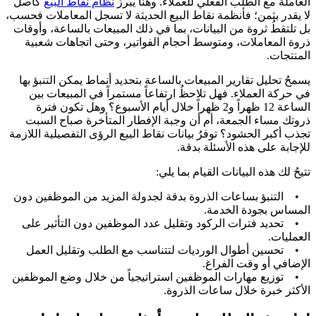
العاملة مع الطلب الفعلي للعملاء. وهنا يبرزُ
نظام نقاط البيع
كأصل
لا يقدر بثمن؛ فأنظمة نقاط البيع الحديثة لا تسجل المعاملات فحسب،
بل تلتقطُ ثروة من البيانات، بما في ذلك المبيعات بالساعة، وأوقات
ذروة المعاملات، ومتوسط أحجام الفواتير، وحتى اتجاهات شعبية
المنتجات.
يسمحُ تحليل تقارير المبيعات بالساعة بتحديد أنماط يمكن التنبؤ بها
في حركة العملاء. فهل تلاحظُ ارتفاعاً مستمراً في المبيعات بين
الساعة 12 ظهراً و2 ظهراً خلال أيام الأسبوع؟ وهل تكون فترة
ذروتك مساء الجمعة، أم أن وجبة الإفطار المتأخرة صباح السبت
تجذب أكبر الحشود؟ توفرُ بيانات نقاط البيع الرؤى التفصيلية اللازمة
للإجابة على هذه الأسئلة بدقة.
تتيحُ لك هذه البيانات القيام بما يلي:
• التنبؤ بساعات الذروة بدقة لجدولة المزيد من الموظفين دون
المساس بجودة الخدمة.
• تحديد فترات الركود وتقليل عدد الموظفين دون التأثير على
العمليات.
• تحسين أطوال الورديات لتتناسب مع الطلب وتقليل العمل
الإضافي أو وقت الفراغ.
• توزيع مهارات الموظفين استراتيجياً من خلال وضع الموظفين
الأكثر خبرة خلال ساعات الذروة.