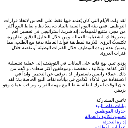
لقد ولت الأيام التي كان يُعتمد فيها فقط على الحدس لاتخاذ قرارات
التوظيف. ففي بيئة اليوم الغنية بالبيانات، يعدُ نظام نقاط البيع أكثر
من مجرد متتبع للمبيعات؛ إنه شريك استراتيجي في تحسين أهم
مصروفاتك التشغيلية: العمالة. ومن خلال التحليل الدقيق لتقاريره،
تكتسبُ الرؤى اللازمة لمطابقة قواك العاملة بدقة مع الطلب، مما
يضمنُ عدم زيادة التوظيف خلال الفترات البطيئة أو نقصه خلال
فترات الذروة.
يؤدي تبني نهج قائم على البيانات في التوظيف إلى عملية تشغيلية
أكثر كفاءة، وتكاليف مخفضة، وموظفين أكثر سعادة، والأهم من
ذلك، عملاء راضين باستمرار. لذا، توقف عن التخمين وابدأ في
الاستفادة من الذكاء الكامن في بيانات نقاط البيع الخاصة بك؛ لقد
حان الوقت لتترك لنظام نقاط البيع مهمة القرار، وتراقب عملك وهو
يزدهر.
تاغس المشاركة
بيانات نقاط البيع
جدولة الموظفين
تحسين تكاليف العمالة
إدارة التجزئة
عمليات المطاعم