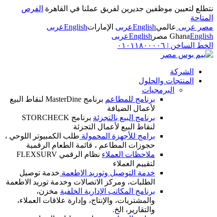
نتطلع لتعيين موظفين جديرين لفريق عملنا في القاهرة
الفرص
المتاحة
مصر عربى
عالمي
English
عربى
الإمارات
English
عربى
English
Ghana
مصر
English
عربى
الخط الساخن
|
٠١٠١١٨٠٠٠٠٦
الشركة
المنتجات والحلول
البرمجيات
برنامج للمطاعم
برنامج MasterDine لنقاط البيع
لأعمال الضيافة
برنامج البيع بالتجزئة
برنامج STORCHECK
لنقاط البيع لأعمال التجزئة
برامج للأجهزة المحمولة
طلب الكمبيوتر اللوحي ،
حجوزات المطاعم ، قائمة الطعام الرقمية
ملاحظات العملاء
نظام الرقمي FLEXSURV
لتقييم العملاء
خدمة التوصيل وتوريد الاطعمة
خدمة توصيل
الطلبات، ومركز الاتصالات وخدمة توريد الاطعمة
برنامج المكاتب الإدارية الخلفية
مخزن،
والمشتريات، والإنتاج، وإدارة علاقات العملاء،
والتقارير، الخ.