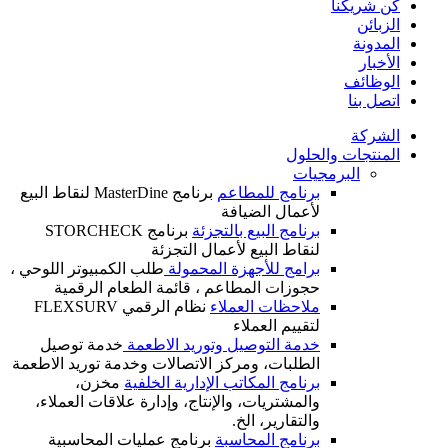
كن شريكنا
الزبائن
المدونة
الأخبار
الوظائف
اتصل بنا
الشركة
المنتجات والحلول
البرمجيات
برنامج للمطاعم
برنامج MasterDine لنقاط البيع
لأعمال الضيافة
برنامج البيع بالتجزئة
برنامج STORCHECK
لنقاط البيع لأعمال التجزئة
برامج للأجهزة المحمولة
طلب الكمبيوتر اللوحي ،
حجوزات المطاعم ، قائمة الطعام الرقمية
ملاحظات العملاء
نظام الرقمي FLEXSURV
لتقييم العملاء
خدمة التوصيل وتوريد الاطعمة
خدمة توصيل
الطلبات، ومركز الاتصالات وخدمة توريد الاطعمة
برنامج المكاتب الإدارية الخلفية
مخزن،
والمشتريات، والإنتاج، وإدارة علاقات العملاء،
والتقارير، الخ.
برنامج المحاسبة
برنامج عمليات المحاسبية