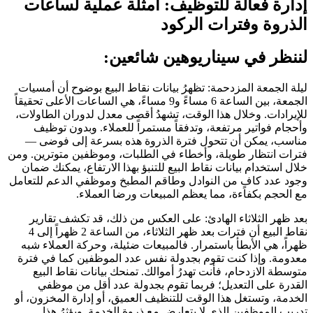
إدارة فعالة للتوظيف: أمثلة عملية لساعات
الذروة وفترات الركود
لننظر في سيناريوهين شائعين:
ليلة الجمعة المزدحمة: تظهرُ بيانات نقاط البيع بوضوح أن أمسيات
الجمعة، بين الساعة 6 مساءً و9 مساءً، هي الساعات الأعلى تحقيقاً
للإيرادات. وخلال هذا الوقت، تشهدُ أقصى معدل لدوران الطاولات،
وأحجام فواتير مرتفعة، وتدفقاً مستمراً للعملاء. وبدون توظيف
مناسب، يمكن أن تتحول فترة الذروة هذه بسرعة إلى فوضى —
فترات انتظار طويلة، وأخطاء في الطلبات، وموظفين متوترين. ومن
خلال استخدام بيانات نقاط البيع للتنبؤ بهذا الارتفاع، يمكنك ضمان
وجود عدد كافٍ من النوادل وطاقم المطبخ وموظفي الدعم للتعامل
مع الحجم بكفاءة، مما يعظم المبيعات ورضا العملاء.
بعد ظهر الثلاثاء الهادئ: على العكس من ذلك، قد تكشف تقارير
نقاط البيع أن فترات بعد ظهر الثلاثاء، من الساعة 2 ظهراً إلى 4
ظهراً، هي الأبطأ باستمرار. فالمبيعات ضئيلة، وحركة العملاء شبه
معدومة. وإذا كنت تقوم بجدولة نفس عدد الموظفين كما في فترة
متوسطة الازدحام، فأنت تهدرُ أموالك. تمنحك بيانات نقاط البيع
القدرة على التعديل؛ فربما تقوم بجدولة عدد أقل من موظفي
الخدمة، وتستغل هذا الوقت للتنظيف العميق، أو إدارة المخزون، أو
تدريب الموظفين الذي لا يتعارض مع ذروة الخدمة. ويؤثرُ هذا