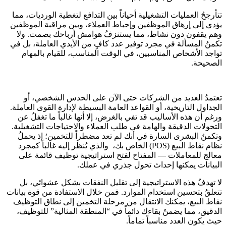
تتأرجحُ العمليات التشغيلية أحياناً بين التدافع لتغطية الورديات، مما
يؤدي إلى إرهاق الموظفين وإحباط العملاء، وبين مراقبة الموظفين
وهم يقفون دون نشاط، مما يستنزفُ هوامش أرباحك بصمت. ولا
تكمنُ المسألة في مجرد توفير عدد كافٍ من الأيدي العاملة، بل في
تواجد الأشخاص المناسبين، في الوقت المناسب، للقيام بالمهام
الصحيحة.
تعتمدُ العديد من الشركات حتى الآن على الحدس الشخصي، أو
الجداول التاريخية، أو القواعد العامة البسيطة لإدارة القوى العاملة.
ورغم أن هذه الأساليب قد تفي بالغرض، إلا أنها غالباً ما تغفلُ عن
التحولات الدقيقة والهامة في طلب العملاء والاحتياجات التشغيلية.
وتكمنُ البشرى السارة في أنك لم تعد مضطراً للتخمين؛ إذ يحملُ
نظام نقاط البيع (POS) الخاص بك، والذي يُنظر إليه غالباً كمجرد
معالج للمعاملات — المفتاح لفتح استراتيجية توظيف قائمة على
البيانات يمكنها إحداث تحول جذري في عملك.
لا تهدفُ هذه الاستراتيجية إلى تقليل النفقات بشكل عشوائي، بل
تتعلقُ بتحسين استخدام الموارد. فمن خلال الاستفادة من قوة بيانات
نقاط البيع، يمكنك الانتقال من مرحلة التخمين إلى نطاق التوظيف
الدقيق، مما يضمنُ بقاءك دائماً في “المنطقة المثالية” للتوظيف،
حيث يكون العدد مناسباً تماماً.