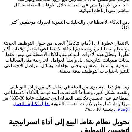
التخفيض الاستراتيجي في العمالة خلال الأوقات البطيئة بشكل
مباشر على أرباحك النهائية.
دمج الذكاء الاصطناعي والتحليلات التنبؤية لجدولة موظفين أكثر
ذكاءً
بالانتقال خطوة إلى الأمام، تتكاملُ العديد من حلول التوظيف الحديثة
مع نظام نقاط البيع وتستخدمُ الذكاء الاصطناعي لتقديم توقعات أكثر
تطوراً. وتحللُ هذه الأدوات المدعومة بالذكاء الاصطناعي ليس فقط
بيانات مبيعاتك التاريخية، بل وأيضاً العوامل الخارجية مثل الفعاليات
المحلية، وأنماط الطقس، وحتى اتجاهات وسائل التواصل الاجتماعي
للتنبؤ باحتياجات التوظيف بدقة مذهلة.
ويساهمُ هذا المستوى من الدقة في تقليل كل من زيادة التوظيف
ونقصه بشكل كبير. وتساعدُ التوقعات المدعومة بالذكاء الاصطناعي
المطاعم على تحسين تكاليف العمالة التي تستهلك عادةً 30-35% من
ميزانيتها، كما يمكن لأدوات العمالة التنبؤية
تقليل تكاليف العمل
الإضافي
بنسبة 10-15%.
تحويل نظام نقاط البيع إلى أداة استراتيجية
لتحسين التوظيف