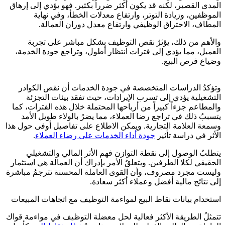
المدى القصير، لكنه قد يكون أكثر ضرراً بكثير. فهو يؤدي إلى إرهاق
الموظفين، وزيادة التوتر، وارتفاع معدلات الخطأ، وفي نهاية
المطاف، الاحتراق الوظيفي وارتفاع معدل دوران العمالة.
والأهم من ذلك، يؤثرُ نقص التوظيف بشكل مباشر على تجربة
العميل، مما يؤدي إلى فترات انتظار أطول، وتراجع جودة الخدمة،
وضياع فرص البيع.
وتؤكدُ الدراسات المتخصصة في جودة الخدمات أن نقص الكوادر
التشغيلية يؤدي إلى تسرب الإيرادات، حيث تفقد بيئات التجزئة
والمطاعم جزءاً كبيراً من أرباحها المحتملة خلال هذه الفترات، كما
يتسببُ ذلك في تراجع رضا العملاء، مما يضرُ بالولاء طويل الأمد
وسمعة العلامة التجارية. ويمكن الاطلاع على تفاصيل أوفى حول هذا
الأثر في دراسة تأثير
جودة أداء الخدمات على رضاء العملاء
.
يتطلبُ الوصول إلى نقطة التوازن فهم الأثر المالي والتشغيلي
الحقيقي لكلا الطرفين. ويتعلقُ الأمر بإدراك أن العمالة هي استثمار
وليست مجرد مصروف، وأن القوى العاملة المحسنة تترجمُ مباشرة
إلى نتائج مالية أفضل وعملاء أكثر سعادة.
استخدام بيانات نقاط البيع لمواءمة التوظيف مع اتجاهات المبيعات
تتمثلُ الطريقة الأكثر فعالية لحل معضلة التوظيف في مواءمة قواك