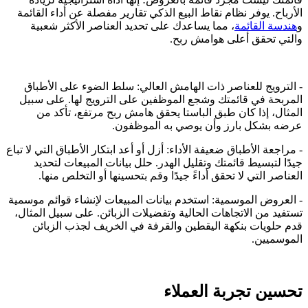
الأرباح. يوفر نظام نقاط البيع الذكي تقارير مفصلة عن أداء القائمة
و
هندسة القائمة
، مما يساعدك على تحديد العناصر الأكثر شعبية
والتي تحقق أعلى هوامش ربح.
- الترويج للعناصر ذات الهامش العالي: سلط الضوء على الأطباق
المربحة في قائمتك وشجع الموظفين على الترويج لها. على سبيل
المثال، إذا كان طبق الباستا يحقق هامش ربح مرتفع، تأكد من
عرضه بشكل بارز وأن يوصي به الموظفون.
- مراجعة الأطباق ضعيفة الأداء: أزل أو أعد ابتكار الأطباق التي لا تباع
جيدًا لتبسيط قائمتك وتقليل الهدر. حلل بيانات المبيعات لتحديد
العناصر التي لا تحقق أداءً جيدًا وقم بتحسينها أو التخلص منها.
- العروض الموسمية: استخدم بيانات المبيعات لإنشاء قوائم موسمية
تستفيد من الاتجاهات الحالية وتفضيلات الزبائن. على سبيل المثال،
قدم حلويات بنكهة اليقطين والقرفة في الخريف لجذب الزبائن
الموسميين.
تحسين تجربة العملاء