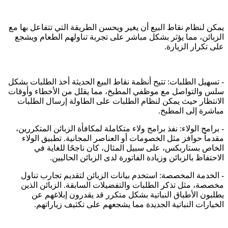
يمكن لنظام نقاط البيع أن يغير ويحسن الطريقة التي تتفاعل بها مع
الزبائن، مما يؤثر بشكل مباشر على تجربة تناولهم الطعام ويشجع
على تكرار الزيارة.
- تسهيل الطلبات: تتيح أنظمة نقاط البيع الحديثة أخذ الطلبات بشكل
سلس والتواصل مع موظفي المطبخ، مما يقلل من الأخطاء وأوقات
الانتظار حيث يمكن لنظام الطلبات على الطاولة إرسال الطلبات
مباشرة إلى المطبخ.
- برامج الولاء: نفذ برامج ولاء متكاملة لمكافأة الزبائن المتكررين،
مقدماً حوافز مثل الخصومات أو العناصر المجانية. تطبيق الولاء
الخاص بستاربكس، على سبيل المثال، كان ناجحًا للغاية في
الاحتفاظ بالزبائن وزيادة الفاتورة لدى الزبائن الحاليين.
- الخدمة المخصصة: استخدم بيانات الزبائن لتقديم تجارب تناول
مخصصة، مثل تذكر الطلبات والتفضيلات السابقة. الزبائن الذين
يطلبون الأطباق النباتية بشكل متكرر قد يقدرون إبلاغهم عن
الخيارات النباتية الجديدة مما يشجعهم على تكثيف زياراتهم.