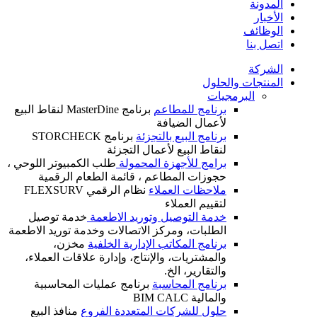
المدونة
الأخبار
الوظائف
اتصل بنا
الشركة
المنتجات والحلول
البرمجيات
برنامج للمطاعم
برنامج MasterDine لنقاط البيع
لأعمال الضيافة
برنامج البيع بالتجزئة
برنامج STORCHECK
لنقاط البيع لأعمال التجزئة
برامج للأجهزة المحمولة
طلب الكمبيوتر اللوحي ،
حجوزات المطاعم ، قائمة الطعام الرقمية
ملاحظات العملاء
نظام الرقمي FLEXSURV
لتقييم العملاء
خدمة التوصيل وتوريد الاطعمة
خدمة توصيل
الطلبات، ومركز الاتصالات وخدمة توريد الاطعمة
برنامج المكاتب الإدارية الخلفية
مخزن،
والمشتريات، والإنتاج، وإدارة علاقات العملاء،
والتقارير، الخ.
برنامج المحاسبة
برنامج عمليات المحاسبية
والمالية BIM CALC
حلول للشركات المتعددة الفروع
منافذ البيع