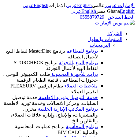
الإمارات عربى
عالمي
English
عربى
الإمارات
English
عربى
English
Ghana
مصر
English
عربى
الخط الساخن
|
0555879729
الشركة
المنتجات والحلول
البرمجيات
برنامج للمطاعم
برنامج MasterDine لنقاط البيع
لأعمال الضيافة
برنامج البيع بالتجزئة
برنامج STORCHECK
لنقاط البيع لأعمال التجزئة
برامج للأجهزة المحمولة
طلب الكمبيوتر اللوحي ،
حجوزات المطاعم ، قائمة الطعام الرقمية
ملاحظات العملاء
نظام الرقمي FLEXSURV
لتقييم العملاء
خدمة التوصيل وتوريد الاطعمة
خدمة توصيل
الطلبات، ومركز الاتصالات وخدمة توريد الاطعمة
برنامج المكاتب الإدارية الخلفية
مخزن،
والمشتريات، والإنتاج، وإدارة علاقات العملاء،
والتقارير، الخ.
برنامج المحاسبة
برنامج عمليات المحاسبية
والمالية BIM CALC