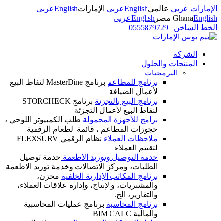
الإمارات عربى
عالمي
English
عربى
الإمارات
English
عربى
English
Ghana
مصر
English
عربى
الخط الساخن
|
0555879729
الشركة
المنتجات والحلول
البرمجيات
برنامج للمطاعم
برنامج MasterDine لنقاط البيع
لأعمال الضيافة
برنامج البيع بالتجزئة
برنامج STORCHECK
لنقاط البيع لأعمال التجزئة
برامج للأجهزة المحمولة
طلب الكمبيوتر اللوحي ،
حجوزات المطاعم ، قائمة الطعام الرقمية
ملاحظات العملاء
نظام الرقمي FLEXSURV
لتقييم العملاء
خدمة التوصيل وتوريد الاطعمة
خدمة توصيل
الطلبات، ومركز الاتصالات وخدمة توريد الاطعمة
برنامج المكاتب الإدارية الخلفية
مخزن،
والمشتريات، والإنتاج، وإدارة علاقات العملاء،
والتقارير، الخ.
برنامج المحاسبة
برنامج عمليات المحاسبية
والمالية BIM CALC