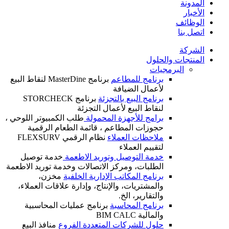
المدونة
الأخبار
الوظائف
اتصل بنا
الشركة
المنتجات والحلول
البرمجيات
برنامج للمطاعم
برنامج MasterDine لنقاط البيع
لأعمال الضيافة
برنامج البيع بالتجزئة
برنامج STORCHECK
لنقاط البيع لأعمال التجزئة
برامج للأجهزة المحمولة
طلب الكمبيوتر اللوحي ،
حجوزات المطاعم ، قائمة الطعام الرقمية
ملاحظات العملاء
نظام الرقمي FLEXSURV
لتقييم العملاء
خدمة التوصيل وتوريد الاطعمة
خدمة توصيل
الطلبات، ومركز الاتصالات وخدمة توريد الاطعمة
برنامج المكاتب الإدارية الخلفية
مخزن،
والمشتريات، والإنتاج، وإدارة علاقات العملاء،
والتقارير، الخ.
برنامج المحاسبة
برنامج عمليات المحاسبية
والمالية BIM CALC
حلول للشركات المتعددة الفروع
منافذ البيع